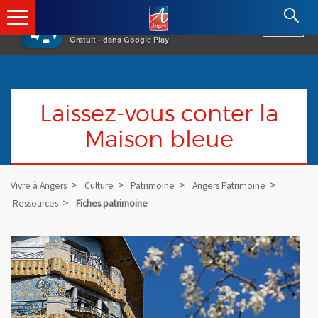
×
Angers.fr : Retour à l'accueil
AF
Vivre à Angers
VOIR
Ville d'Angers
Gratuit - dans Google Play
Laissez-vous conter la
Maison bleue
Vivre à Angers
Culture
Patrimoine
Angers Patrimoine
Ressources
Fiches patrimoine