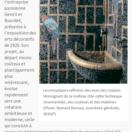
l'entreprise
parisienne
Gentil et
Bourdet,
présente à
l'exposition des
arts décoratifs
de 1925. Son
projet, au
départ moins
coûteux et
plastiquement
plus
intéressant,
évolue
Les mosaïques raffinées des murs des couloirs
rapidement
témoignant de la maîtrise dde cette technique
vers une
ornementale, des couleurs et des matières.
création
(Photo: Bernard Renoux, inventaire générale,
ambitieuse et
ADAGP)
moderne, celle
qui consiste à
recouvrir intégralement l'immeuble de mosaïque ! Agé d'à