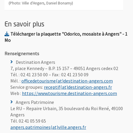
(Photo: Ville d'Angers, Daniel Bonamy)
En savoir plus
, Fich
Télécharger la plaquette "Odorico, mosaïste à Angers"
- 1
, Ouvre une nouvelle fenêtre
Mo
Renseignements
Destination Angers
7, place Kennedy – B.P. 15 157 – 49051 Angers cedex 02
Tél. : 02 41 23 50 00 – Fax : 02 41 23 50 09
, Ouvre un
Mél. :
officedetourisme(at)destination-angers.com
, Ouvre un
Service groupes:
receptif(at)destination-angers.fr
, Ouvre 
Web :
https://www.tourisme.destination-angers.com
Angers Patrimoine
Le RU – Repaire Urbain, 35 boulevard du Roi René, 49100
Angers
Tél. 02 41 05 59 65
, Ouvre une nouvelle fe
angers.patrimoines(at)ville.angers.fr