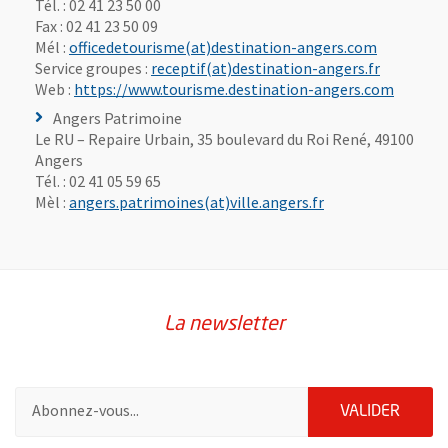
Tél. : 02 41 23 50 00
Fax : 02 41 23 50 09
, Ouvre un
Mél :
officedetourisme(at)destination-angers.com
, Ouvre un
Service groupes :
receptif(at)destination-angers.fr
, Ouvre 
Web :
https://www.tourisme.destination-angers.com
Angers Patrimoine
Le RU – Repaire Urbain, 35 boulevard du Roi René, 49100
Angers
Tél. : 02 41 05 59 65
, Ouvre une nouvel
Mèl :
angers.patrimoines(at)ville.angers.fr
La newsletter
Pour vous inscrire à la lettre d'information de la ville d'Angers
ENVOY
VALIDER