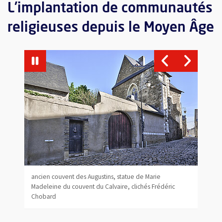
L'implantation de communautés
religieuses depuis le Moyen Âge
Vue agrandie de l'image
Vu
, 
ie
rédéric