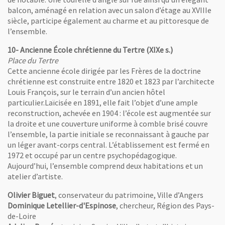
balcon, aménagé en relation avec un salon d’étage au XVIIIe
siècle, participe également au charme et au pittoresque de
l’ensemble.
10- Ancienne École chrétienne du Tertre (XIXe s.)
Place du Tertre
Cette ancienne école dirigée par les Frères de la doctrine
chrétienne est construite entre 1820 et 1823 par l’architecte
uvelle fenêtre
Louis François, sur le terrain d’un ancien hôtel
e l'image
particulier.Laïcisée en 1891, elle fait l’objet d’une ample
reconstruction, achevée en 1904 : l’école est augmentée sur
la droite et une couverture uniforme à comble brisé couvre
l’ensemble, la partie initiale se reconnaissant à gauche par
un léger avant-corps central. L’établissement est fermé en
1972 et occupé par un centre psychopédagogique.
Aujourd’hui, l’ensemble comprend deux habitations et un
uvelle fenêtre
atelier d’artiste.
Olivier Biguet
, conservateur du patrimoine, Ville d’Angers
Dominique Letellier-d'Espinose
, chercheur, Région des Pays-
de-Loire