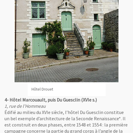
, Ouvre une nouvelle fenêtre
,
Maison de la chapelle Saugautier
4- Hôtel Marcouault, puis Du Guesclin (XVIe s.)
1, rue de l’Hommeau
Édifié au milieu du XVIe siècle, l’hôtel Du Guesclin constitue
un bel exemple d’architecture de la Seconde Renaissance*. Il
est construit en deux phases, entre 1548 et 1554 : la première
campagne concerne la partie du grand corps à l’angle de la