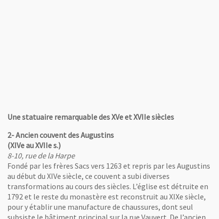
, Ouvre une nouvelle fenêtre
Chapelle Notre-Dame du calvaire
Une statuaire remarquable des XVe et XVIIe siècles
2- Ancien couvent des Augustins
(XIVe au XVIIe s.)
8-10, rue de la Harpe
Fondé par les frères Sacs vers 1263 et repris par les Augustins
au début du XIVe siècle, ce couvent a subi diverses
transformations au cours des siècles. L’église est détruite en
1792 et le reste du monastère est reconstruit au XIXe siècle,
pour y établir une manufacture de chaussures, dont seul
subsiste le bâtiment principal sur la rue Vauvert. De l’ancien