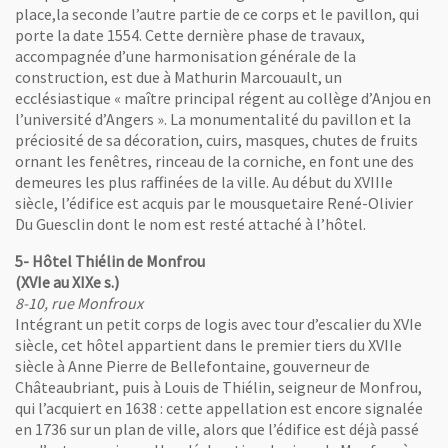
place,la seconde l’autre partie de ce corps et le pavillon, qui
porte la date 1554. Cette dernière phase de travaux,
accompagnée d’une harmonisation générale de la
construction, est due à Mathurin Marcouault, un
ecclésiastique « maître principal régent au collège d’Anjou en
l’université d’Angers ». La monumentalité du pavillon et la
nêtre
hiélin de Monfroux, Hôtel Drouet, Maison de la chapelle du Saugautier, clichés 
préciosité de sa décoration, cuirs, masques, chutes de fruits
ornant les fenêtres, rinceau de la corniche, en font une des
demeures les plus raffinées de la ville. Au début du XVIIIe
siècle, l’édifice est acquis par le mousquetaire René-Olivier
Du Guesclin dont le nom est resté attaché à l’hôtel.
5- Hôtel Thiélin de Monfrou
(XVIe au XIXe s.)
8-10, rue Monfroux
Intégrant un petit corps de logis avec tour d’escalier du XVIe
siècle, cet hôtel appartient dans le premier tiers du XVIIe
siècle à Anne Pierre de Bellefontaine, gouverneur de
Châteaubriant, puis à Louis de Thiélin, seigneur de Monfrou,
qui l’acquiert en 1638 : cette appellation est encore signalée
nêtre
en 1736 sur un plan de ville, alors que l’édifice est déjà passé