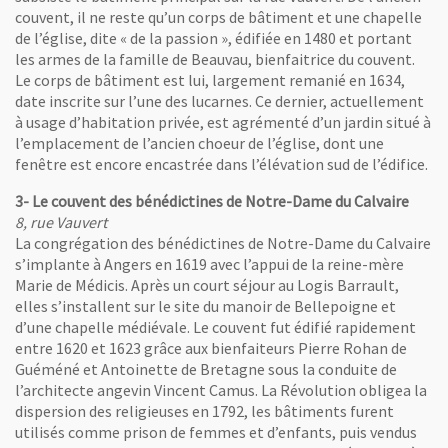
couvent, il ne reste qu’un corps de bâtiment et une chapelle
nêtre
ins, statue de Marie Madeleine du couvent du Calvaire, clichés Frédéric Chob
de l’église, dite « de la passion », édifiée en 1480 et portant
les armes de la famille de Beauvau, bienfaitrice du couvent.
Le corps de bâtiment est lui, largement remanié en 1634,
date inscrite sur l’une des lucarnes. Ce dernier, actuellement
à usage d’habitation privée, est agrémenté d’un jardin situé à
l’emplacement de l’ancien choeur de l’église, dont une
fenêtre est encore encastrée dans l’élévation sud de l’édifice.
3- Le couvent des bénédictines de Notre-Dame du Calvaire
8, rue Vauvert
La congrégation des bénédictines de Notre-Dame du Calvaire
s’implante à Angers en 1619 avec l’appui de la reine-mère
Marie de Médicis. Après un court séjour au Logis Barrault,
elles s’installent sur le site du manoir de Bellepoigne et
d’une chapelle médiévale. Le couvent fut édifié rapidement
entre 1620 et 1623 grâce aux bienfaiteurs Pierre Rohan de
Guéméné et Antoinette de Bretagne sous la conduite de
l’architecte angevin Vincent Camus. La Révolution obligea la
dispersion des religieuses en 1792, les bâtiments furent
utilisés comme prison de femmes et d’enfants, puis vendus
nêtre
calvaire