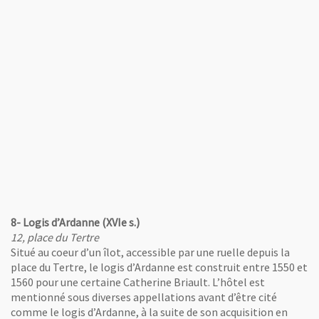
, Ouvre une nouvelle fenêtre
Logis d'Ardanne, Hôtel de
Tinténiac, Ancienne école
chrétienne du Tertre, Clichés
S.Vitard et F.Chobard
e l'image
8- Logis d’Ardanne (XVIe s.)
12, place du Tertre
Situé au coeur d’un îlot, accessible par une ruelle depuis la
place du Tertre, le logis d’Ardanne est construit entre 1550 et
1560 pour une certaine Catherine Briault. L’hôtel est
mentionné sous diverses appellations avant d’être cité
comme le logis d’Ardanne, à la suite de son acquisition en