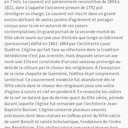
en 7 lots. Le couvent est patiemment reconstitué de 1804 à
1821, date à laquelle l’ancienne prieure de 1792 put
réintégrer sa charge. Le couvent est inscrit dans un grand
enclos abritant de vastes jardins d’agrément et potager
conçus pour la vie en autarcie de ces soeurs
contemplatives.Un grand portail de la seconde moitié du
XIXe siècle ouvre sur une cour d’entrée que longe un bâtiment
(pensionnat) édifié en 1862-1864 par l’architecte Louis
Duvêtre. L’église qui fait face au réfectoire dans la tradition
bénédictine n’est pas orientée, mais disposée selon un axe
nord-sud. Elle est constituée d’un seul vaisseau prolongé au-
delà de la clôture par le choeur des religieuses. À l’exception
de la riche chapelle de Guéméné, l’édifice était simplement
lambrissé. Ce couvrement modeste fut abandonné dès le
XVIIe siècle dans le choeur des religieuses pour une voûte
d’ogives à culots et clef en pendentif. En revanche les voûtes
de la nef ne datent que du dernier quart du XIXe siècle, période
durant laquelle l’église fut remaniée par l’architecte Jean-
Baptiste Bonnet. L’église conserve plusieurs oeuvres
précieuses dont deux statues en tuffeau peint du XVIIe siècle
de saint Benoît et sainte Scholastique, fondateurs de l’ordre
des Bénédictins. Elle abrite surtout une rare statue en bois