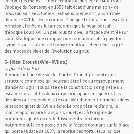
en d’autres mains… Une déclaration du sieur de Monfrou à
l’abbaye du Ronceray en 1658 fait état d’une maison « de
nouveau édifiée ». Celle-ci est sensiblement transformée
durant le XVIIIe siècle comme l’indique l’état actuel : escalier
principal, fenêtres,lucarnes, ainsi que le beau portail
d’époque Louis XVI. Un peu plus tardive, la façade d’entrée sur
cour développe une composition monumentale à pavillons
symétriques : autant de transformations effectuées au gré
des modes de vie et de l’évolution du goût.
6- Hôtel Drouet (XVIe - XVIIe s.)
7, place de la Paix
Remontant au XVIe siècle, l’hôtel Drouet présente une
structure complexe qui pourrait être liée au regroupement
d’anciens logis. Il subsiste de la construction originelle un
escalier en vis et les deux corps principaux en équerre. Ces
derniers ont cependant été considérablement remaniés dans
le second quart du XVIIe siècle. Le propriétaire d’alors, le
nêtre
maître apothicaire François Drouet, est à l’origine de
nombreux ajouts ou embellissements : on lui doit
notamment la composition de la façade donnant sur la place
qui porte la date de 1637, la reprise des toitures, ainsi que