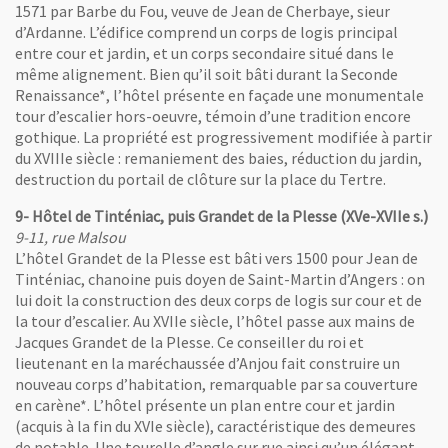
1571 par Barbe du Fou, veuve de Jean de Cherbaye, sieur
d’Ardanne. L’édifice comprend un corps de logis principal
entre cour et jardin, et un corps secondaire situé dans le
même alignement. Bien qu’il soit bâti durant la Seconde
Renaissance*, l’hôtel présente en façade une monumentale
tour d’escalier hors-oeuvre, témoin d’une tradition encore
gothique. La propriété est progressivement modifiée à partir
du XVIIIe siècle : remaniement des baies, réduction du jardin,
destruction du portail de clôture sur la place du Tertre.
uvelle fenêtre
9- Hôtel de Tinténiac, puis Grandet de la Plesse (XVe-XVIIe s.)
, Hôtel de Tinténiac, Ancienne école chrétienne du Tertre, Clichés S.Vitard et 
9-11, rue Malsou
L’hôtel Grandet de la Plesse est bâti vers 1500 pour Jean de
e l'image
Tinténiac, chanoine puis doyen de Saint-Martin d’Angers : on
lui doit la construction des deux corps de logis sur cour et de
la tour d’escalier. Au XVIIe siècle, l’hôtel passe aux mains de
Jacques Grandet de la Plesse. Ce conseiller du roi et
lieutenant en la maréchaussée d’Anjou fait construire un
nouveau corps d’habitation, remarquable par sa couverture
en carène*. L’hôtel présente un plan entre cour et jardin
(acquis à la fin du XVIe siècle), caractéristique des demeures
de notable. Une tourelle d’angle sur rue ainsi qu’un élégant