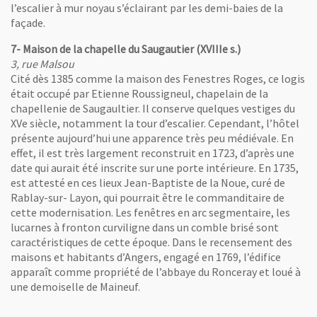
l’escalier à mur noyau s’éclairant par les demi-baies de la
façade.
7- Maison de la chapelle du Saugautier (XVIIIe s.)
3, rue Malsou
Cité dès 1385 comme la maison des Fenestres Roges, ce logis
était occupé par Etienne Roussigneul, chapelain de la
chapellenie de Saugaultier. Il conserve quelques vestiges du
XVe siècle, notamment la tour d’escalier. Cependant, l’hôtel
présente aujourd’hui une apparence très peu médiévale. En
nêtre
effet, il est très largement reconstruit en 1723, d’après une
ugautier
date qui aurait été inscrite sur une porte intérieure. En 1735,
est attesté en ces lieux Jean-Baptiste de la Noue, curé de
Rablay-sur- Layon, qui pourrait être le commanditaire de
cette modernisation. Les fenêtres en arc segmentaire, les
lucarnes à fronton curviligne dans un comble brisé sont
caractéristiques de cette époque. Dans le recensement des
maisons et habitants d’Angers, engagé en 1769, l’édifice
apparaît comme propriété de l’abbaye du Ronceray et loué à
une demoiselle de Maineuf.