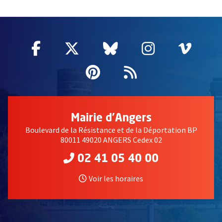
57448
Facebook
, Ouvre une nouvelle fenêtre
Twitter
, Ouvre une nouvelle fe
Bluesky
, Ouvre une nouv
Instagram
, Ouvre un
Vime
, Ouv
Pinterest
, Ouvre une nouvell
Flux RSS
Mairie d'Angers
Boulevard de la Résistance et de la Déportation BP
80011 49020 ANGERS Cedex 02
02 41 05 40 00
Voir les horaires