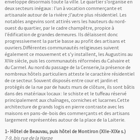
enveloppe désormais toute la ville. Le quartier s’organise en
deux secteurs inégaux : l’un à vocation commerçante et
nêtre
la Censerie, hôtel de Beauvau, clichés Frédéric Chobard et Stéphanie Vitard
artisanale autour de la rivière ;l’autre plus résidentiel. Les
notables angevins sont attirés vers les hauteurs du nord-
ouest du quartier, par le cadre champêtre, propice à
l’édification de grandes demeures. Ils délaissent donc
progressivement la partie basse au profit des artisans et
ouvriers.Différentes communautés religieuses suivent
également ce mouvement et s’y installent, les Augustins au
XIVe siècle, puis les communautés réformées du Calvaire et
du Carmel. Au nord du passage de la Censerie,la présence de
nombreux hôtels particuliers atteste le caractère résidentiel
de ce secteur. Souvent disposés entre cour et jardin et
protégés de la rue par de hauts murs de clôture, ils sont bâtis
dans des matériaux locaux : le schiste et le tuffeau réservé
principalement aux chaînages, corniches et lucarnes.Cette
architecture de grands logis en pierre contraste avec les
maisons en pans-de-bois des commerçants et des artisans
largement représentées autour de la place de la Laiterie.
1- Hôtel de Beauvau, puis hôtel de Montiron (XIIe-XIXe s.)
nêtre
7-9, bis rue de la Harpe