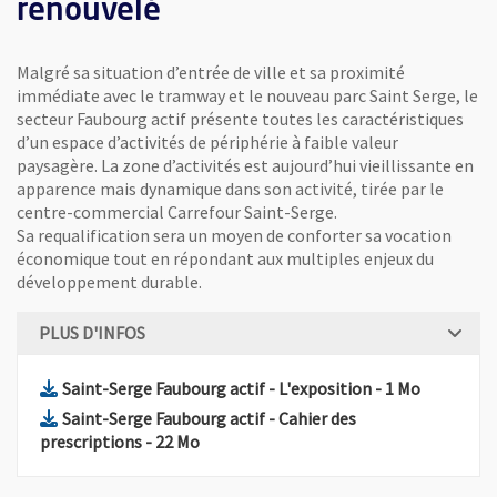
renouvelé
Malgré sa situation d’entrée de ville et sa proximité
immédiate avec le tramway et le nouveau parc Saint Serge, le
secteur Faubourg actif présente toutes les caractéristiques
d’un espace d’activités de périphérie à faible valeur
paysagère. La zone d’activités est aujourd’hui vieillissante en
es en octobre 2019.
apparence mais dynamique dans son activité, tirée par le
centre-commercial Carrefour Saint-Serge.
Sa requalification sera un moyen de conforter sa vocation
économique tout en répondant aux multiples enjeux du
développement durable.
PLUS D'INFOS
, Fichier au form
, Ouvre un
Saint-Serge Faubourg actif - L'exposition
- 1 Mo
Saint-Serge Faubourg actif - Cahier des
, Fichier au format Pdf
, Ouvre une nouvelle fenêtre
prescriptions
- 22 Mo