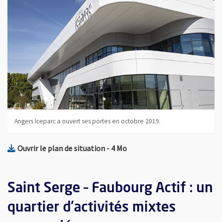
Angers Iceparc a ouvert ses portes en octobre 2019.
, Fichier au format Jpg
, Ouvre une nouvelle fenêtre
Ouvrir le plan de situation
- 4 Mo
Saint Serge – Faubourg Actif : un
quartier d’activités mixtes