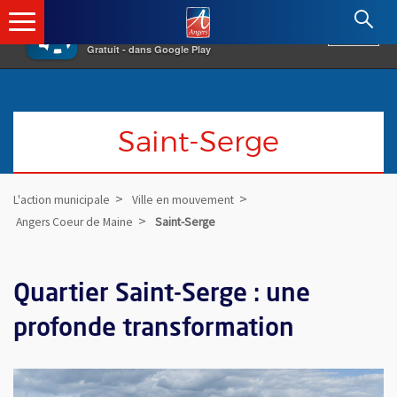
×
Angers.fr : Retour à l'accueil
AF
Vivre à Angers
VOIR
Ville d'Angers
Gratuit - dans Google Play
Saint-Serge
L'action municipale
Ville en mouvement
Angers Coeur de Maine
Saint-Serge
Quartier Saint-Serge : une
profonde transformation