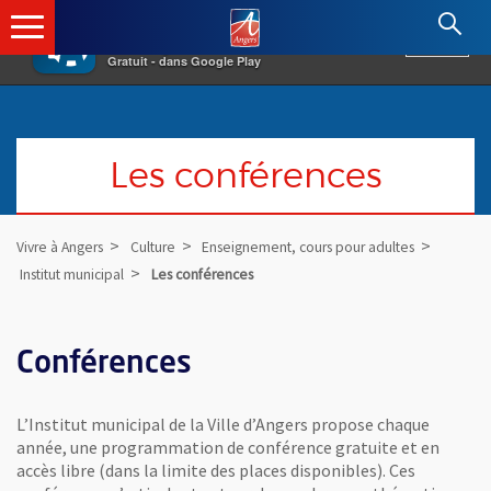
×
Angers.fr : Retour à l'accueil
AF
Vivre à Angers
VOIR
Ville d'Angers
Gratuit - dans Google Play
Les conférences
Vivre à Angers
Culture
Enseignement, cours pour adultes
Institut municipal
Les conférences
Conférences
L’Institut municipal de la Ville d’Angers propose chaque
année, une programmation de conférence gratuite et en
accès libre (dans la limite des places disponibles). Ces