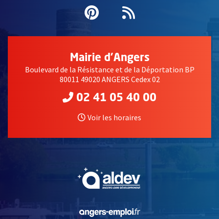
Pinterest
, Ouvre une nouvell
Flux RSS
Mairie d'Angers
Boulevard de la Résistance et de la Déportation BP
80011 49020 ANGERS Cedex 02
02 41 05 40 00
Voir les horaires
, Ouvre une nouvelle fe
, Ouvre une nouvelle fe