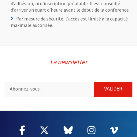
d’adhésion, ni d’inscription préalable. Il est conseillé
d’arriver un quart d’heure avant le début de la conférence.
Par mesure de sécurité, l'accès est limité à la capacité
maximale autorisée.
La newsletter
Pour vous inscrire à la lettre d'information de la ville d'Angers
ENVOY
VALIDER
56104
Facebook
, Ouvre une nouvelle fenêtre
Twitter
, Ouvre une nouvelle fe
Bluesky
, Ouvre une nouv
Instagram
, Ouvre un
Vime
, Ouv