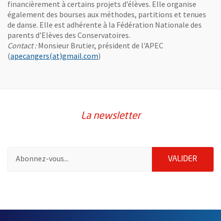
financièrement à certains projets d’élèves. Elle organise
également des bourses aux méthodes, partitions et tenues
de danse. Elle est adhérente à la Fédération Nationale des
parents d’Elèves des Conservatoires.
Contact :
Monsieur Brutier, président de l'APEC
, Ouvre une nouvelle fenêtre
(
apecangers(at)gmail.com
)
La newsletter
Pour vous inscrire à la lettre d'information de la ville d'Angers
ENVOY
VALIDER
53833