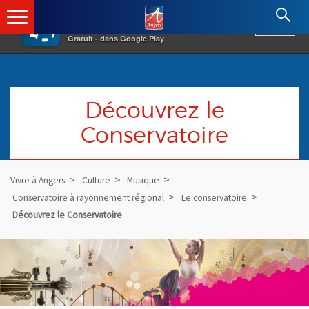
×
Angers.fr : Retour à l'accueil
AF
Vivre à Angers
VOIR
Ville d'Angers
Gratuit - dans Google Play
Découvrez le
Conservatoire
Vivre à Angers
Culture
Musique
Conservatoire à rayonnement régional
Le conservatoire
Découvrez le Conservatoire