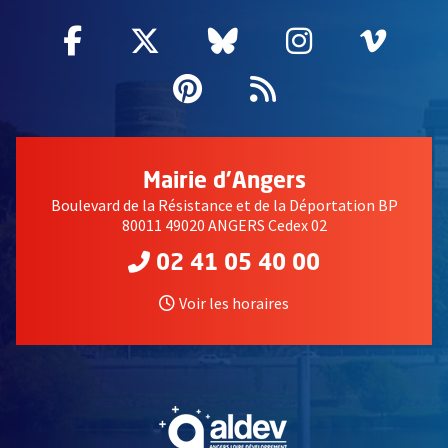
Facebook
, Ouvre une nouvelle fenêtre
Twitter
, Ouvre une nouvelle fe
Bluesky
, Ouvre une nouv
Instagram
, Ouvre un
Vime
, Ouv
Pinterest
, Ouvre une nouvell
Flux RSS
Mairie d'Angers
Boulevard de la Résistance et de la Déportation BP
80011 49020 ANGERS Cedex 02
02 41 05 40 00
Voir les horaires
, Ouvre une nouvelle fe