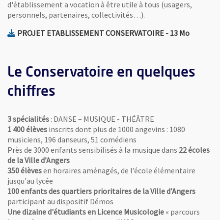
d'établissement a vocation à être utile à tous (usagers,
personnels, partenaires, collectivités…).
, Fichier au for
, Ouvre u
PROJET ETABLISSEMENT CONSERVATOIRE
- 13 Mo
Le Conservatoire en quelques
chiffres
3 spécialités
: DANSE – MUSIQUE - THÉÂTRE
1 400 élèves
inscrits dont plus de 1000 angevins : 1080
musiciens, 196 danseurs, 51 comédiens
Près de 3000 enfants sensibilisés à la musique dans
22 écoles
de la Ville d’Angers
350 élèves
en horaires aménagés, de l’école élémentaire
jusqu'au lycée
100 enfants des quartiers prioritaires de la Ville d’Angers
participant au dispositif Démos
Une dizaine d'étudiants en Licence Musicologie
« parcours