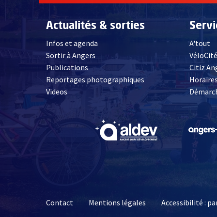
Actualités & sorties
Serv
Infos et agenda
A'tout
Sortir à Angers
VéloCit
Publications
Citiz An
Reportages photographiques
Horaires
, Ouvre une nouvelle fenêtre
Videos
Démarch
, Ouvre une nouve
Contact
Mentions légales
Accessibilité : 