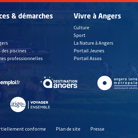
ices & démarches
Vivre à Angers
Culture
é
Sport
, Ouvre une nouvelle fenêtre
gers
La Nature à Angers
 des piscines
Portail Jeunes
es professionnelles
Portail Assos
lle fenêtre
, Ouvre une nouvelle fenêtre
, Ouvre une nouvelle fenêtre
, Ouvre une nouvelle fenêtre
, Ouvre une nouv
partiellement conforme
Plan de site
Presse