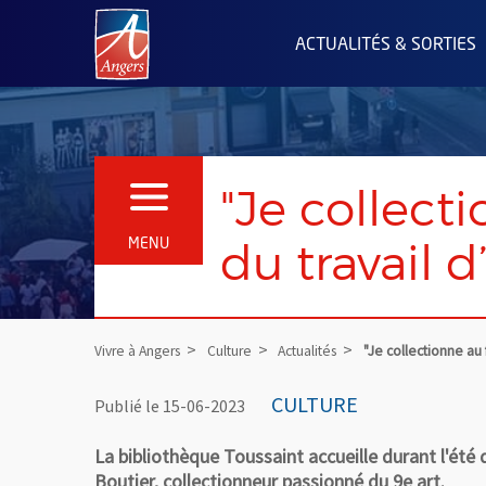
Angers.fr : Retour à l'accueil
ACTUALITÉS & SORTIES
"Je collect
OUVRIR LE MENU
du travail 
MENU
Vivre à Angers
Culture
Actualités
"Je collectionne au 
CULTURE
Publié le 15-06-2023
La bibliothèque Toussaint accueille durant l'été
Boutier, collectionneur passionné du 9e art.