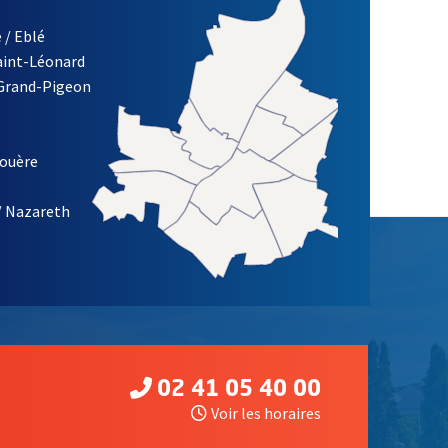
 / Eblé
Saint-Léonard
 Grand-Pigeon
ETTRE D'INFORMATION DE LA VILLE D'ANGERS
louère
/ Nazareth
02 41 05 40 00
Voir les horaires