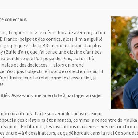
e collection.
s, toujours chez le même libraire avec qui j’ai fini
D franco-belge et des comics, alors il m’a aiguillé
 graphique et de la BD en noir et blanc. J’ai plus
 (Bulle d’air), que j’ai tenue une dizaine d’années.
leur de ce que l’on possède. Puis, au fur et à
ginales et des dédicaces… alors on prend
 n’est pas l’objectif en soi. Je collectionne au fil
un illustrateur. Le relationnel est essentiel, je
as.
itiés. Avez-vous une anecdote à partager au sujet
ombreux auteurs. J’ai le souvenir de cadavres exquis
 abouti à des créations étonnantes, comme la rencontre de Malika S
 Supiot). En librairie, les invitations d’auteurs seuls ne fonctionn
es entre 4 à 6 dessinateurs, et ça débordait dans la rue! Ce sont 