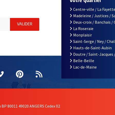
r
Votre quartier
Centre-ville / La Fayette
Madeleine / Justices / 
le d'Angers, indiquez votre email (champ obligatoire)
Deux-croix / Banchais /
ENVOYER MA DEMANDE D'INSCRIPTION À LA L
VALIDER
La Roseraie
Monplaisir
Saint-Serge / Ney / Cha
Hauts-de-Saint-Aubin
Doutre / Saint-Jacques 
Belle-Beille
Lac-de-Maine
nêtre
elle fenêtre
e nouvelle fenêtre
agram
vre une nouvelle fenêtre
Vimeo
, Ouvre une nouvelle fenêtre
Pinterest
, Ouvre une nouvelle fenêtre
Flux RSS
on BP 80011 49020 ANGERS Cedex 02