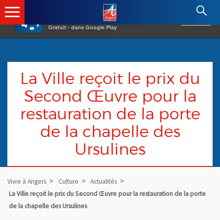
×
Angers.fr : Retour à l'accueil
AF
Vivre à Angers
VOIR
Ville d'Angers
Gratuit - dans Google Play
La Ville reçoit le prix du
Second Œuvre pour la
restauration de la porte
de la chapelle des
Ursulines
Vivre à Angers
Culture
Actualités
La Ville reçoit le prix du Second Œuvre pour la restauration de la porte
de la chapelle des Ursulines