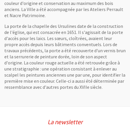
couleur d'origine et conservation au maximum des bois
anciens. La Ville a été accompagnée par les Ateliers Perrault
et Nacre Patrimoine.
La porte de la chapelle des Ursulines date de la construction
de l'église, qui est consacrée en 1651. Il s'agissait de la porte
d'accès pour les laïcs. Les sœurs, cloîtrées, avaient leur
propre accès depuis leurs bâtiments conventuels. Lors de
travaux précédents, la porte a été recouverte d'un vernis brun
et la serrurerie de peinture dorée, loin de son aspect
d'origine. La couleur rouge actuelle a été retrouvée grâce à
De gauche à droite : Maud Giffard (direction des Bâtiments), Tiffanie Le
une stratigraphie : une opération consistant à enlever au
scalpel les peintures anciennes une par une, pour identifier la
première mise en couleur. Celle-ci a aussi été déterminée par
ressemblance avec d'autres portes du XVIIe siècle.
La newsletter