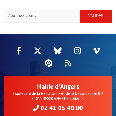
Pour vous inscrire à la lettre d'information de la ville d'Angers
ENVOY
VALIDER
65182
Facebook
, Ouvre une nouvelle fenêtre
Twitter
, Ouvre une nouvelle fe
Bluesky
, Ouvre une nouv
Instagram
, Ouvre un
Vime
, Ouv
Pinterest
, Ouvre une nouvell
Flux RSS
Mairie d'Angers
Boulevard de la Résistance et de la Déportation BP
80011 49020 ANGERS Cedex 02
02 41 05 40 00