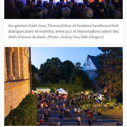
Aux greniers Saint-Jean, Thomas Enhco et Vassilena Serafimova font
dialoguer piano et marimba, entre jazz et improvisations autour des
chefs d’œuvre de Bach.
(Photo: Jérémy Fiori/Ville d'Angers)