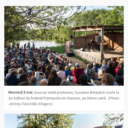
Mercredi 8 mai.
Sous un soleil printanier, Suzanne Belaubre ouvre la
2e édition du festival Pianopolis en chanson, au Héron carré.
(Photo:
Jérémy Fiori/Ville d'Angers)