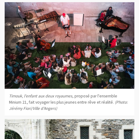
Timouk, l'enfant aux deux royaumes
, proposé par l'ensemble
Minium 21, fait voyager les plus jeunes entre rêve et réalité.
(Photo:
Jérémy Fiori/Ville d'Angers)