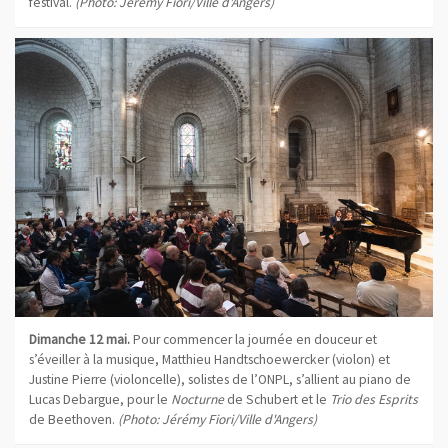
festival.
(Photo: Jérémy Fiori/Ville d'Angers)
Dimanche 12 mai.
Pour commencer la journée en douceur et
s’éveiller à la musique, Matthieu Handtschoewercker (violon) et
Justine Pierre (violoncelle), solistes de l’ONPL, s’allient au piano de
Lucas Debargue, pour le
Nocturne
de Schubert et le
Trio des Esprits
de Beethoven.
(Photo: Jérémy Fiori/Ville d'Angers)