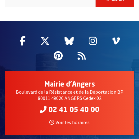
65523
Facebook
, Ouvre une nouvelle fenêtre
Twitter
, Ouvre une nouvelle fe
Bluesky
, Ouvre une nouv
Instagram
, Ouvre un
Vime
, Ouv
Pinterest
, Ouvre une nouvell
Flux RSS
Mairie d'Angers
Boulevard de la Résistance et de la Déportation BP
80011 49020 ANGERS Cedex 02
02 41 05 40 00
Voir les horaires