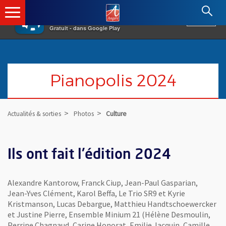
×
Angers.fr : Retour à l'accueil
AF
Vivre à Angers
VOIR
Ville d'Angers
Gratuit - dans Google Play
Pianopolis 2024
Actualités & sorties
Photos
Culture
Ils ont fait l'édition 2024
Alexandre Kantorow, Franck Ciup, Jean-Paul Gasparian,
Jean-Yves Clément, Karol Beffa, Le Trio SR9 et Kyrie
Kristmanson, Lucas Debargue, Matthieu Handtschoewercker
et Justine Pierre, Ensemble Minium 21 (Hélène Desmoulin,
Perrine Chagnaud, Carine Honorat, Emilie Jacquin, Camille