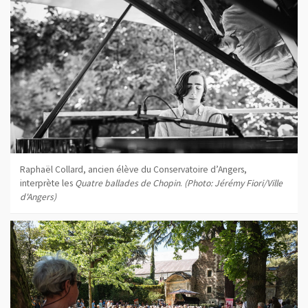
Raphaël Collard, ancien élève du Conservatoire d’Angers,
interprète les
Quatre ballades de Chopin
.
(Photo: Jérémy Fiori/Ville
d'Angers)