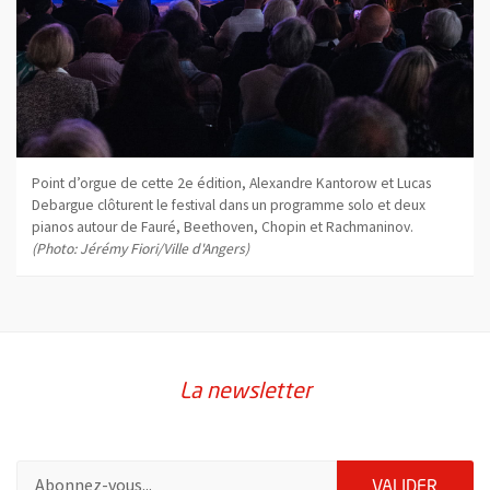
Point d’orgue de cette 2e édition, Alexandre Kantorow et Lucas
Debargue clôturent le festival dans un programme solo et deux
pianos autour de Fauré, Beethoven, Chopin et Rachmaninov.
(Photo: Jérémy Fiori/Ville d'Angers)
La newsletter
Pour vous inscrire à la lettre d'information de la ville d'Angers
ENVOY
VALIDER