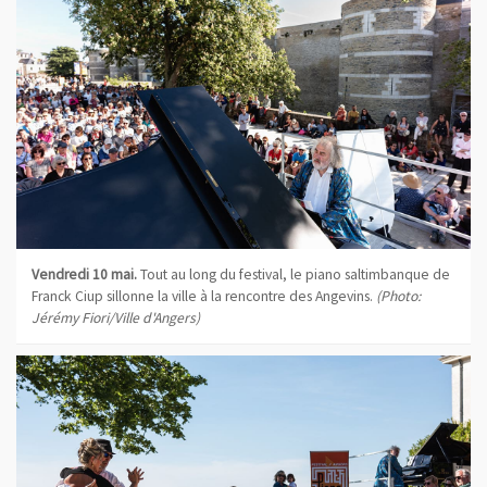
Vendredi 10 mai.
Tout au long du festival, le piano saltimbanque de
Franck Ciup sillonne la ville à la rencontre des Angevins.
(Photo:
Jérémy Fiori/Ville d'Angers)