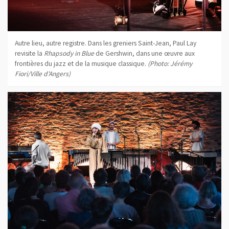
Autre lieu, autre registre. Dans les greniers Saint-Jean, Paul Lay
revisite la
Rhapsody in Blue
de Gershwin, dans une œuvre aux
frontières du jazz et de la musique classique.
(Photo: Jérémy
Fiori/Ville d'Angers)