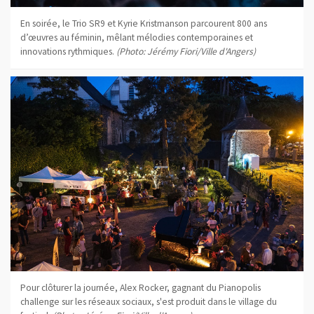
En soirée, le Trio SR9 et Kyrie Kristmanson parcourent 800 ans
d’œuvres au féminin, mêlant mélodies contemporaines et
innovations rythmiques.
(Photo: Jérémy Fiori/Ville d'Angers)
Pour clôturer la journée, Alex Rocker, gagnant du Pianopolis
challenge sur les réseaux sociaux, s'est produit dans le village du