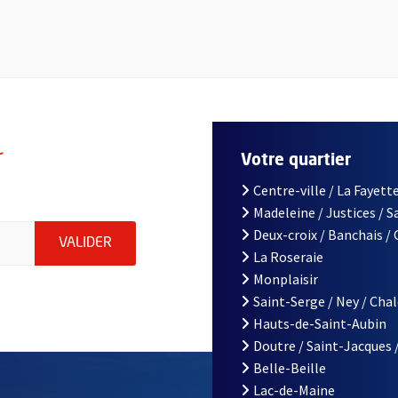
r
Votre quartier
Centre-ville / La Fayette
Madeleine / Justices / 
le d'Angers, indiquez votre email (champ obligatoire)
Deux-croix / Banchais /
ENVOYER MA DEMANDE D'INSCRIPTION À LA L
VALIDER
La Roseraie
Monplaisir
Saint-Serge / Ney / Cha
Hauts-de-Saint-Aubin
Doutre / Saint-Jacques 
Belle-Beille
Lac-de-Maine