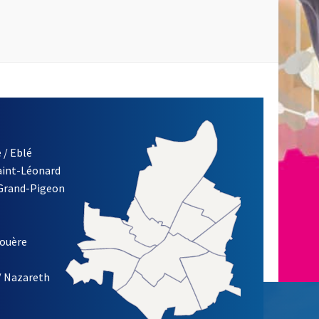
 / Eblé
Saint-Léonard
 Grand-Pigeon
ETTRE D'INFORMATION DE LA VILLE D'ANGERS
louère
/ Nazareth