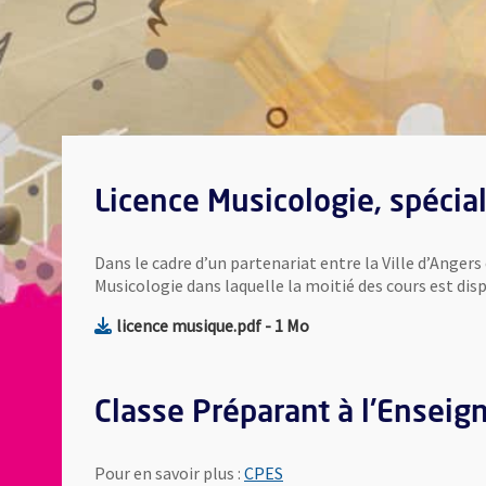
Licence Musicologie, spécia
Dans le cadre d’un partenariat entre la Ville d’Angers
Musicologie dans laquelle la moitié des cours est dis
, Fichier au format Pdf
, Ouvre une nouvelle fe
licence musique.pdf
- 1 Mo
Classe Préparant à l'Enseig
Pour en savoir plus :
CPES