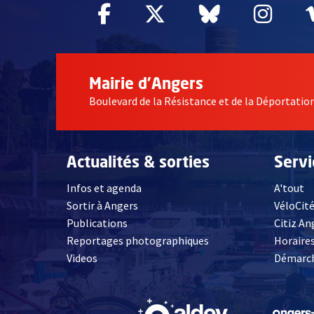
Facebook
, Ouvre une nouvelle fe
Twitter
, Ouvre une nouv
Bluesky
, Ouvre un
Inst
, Ou
Mairie d'Angers
Boulevard de la Résistance et de la Déportati
Actualités & sorties
Serv
Infos et agenda
A'tout
Sortir à Angers
VéloCit
Publications
Citiz An
Reportages photographiques
Horaires
, Ouvre une nouvelle fenêtre
Videos
Démarch
, Ouvre une nouve