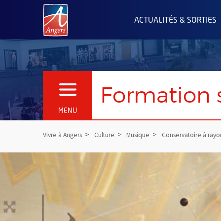
Angers.fr : Retour à l'accueil
ACTUALITÉS & SORTIES
Formation 
OUVRIR LE MENU
MENU
Vivre à Angers
Culture
Musique
Conservatoire à ray