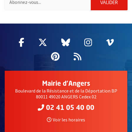
ENVOY
VALIDER
61638
Facebook
, Ouvre une nouvelle fenêtre
Twitter
, Ouvre une nouvelle fe
Bluesky
, Ouvre une nouv
Instagram
, Ouvre un
Vime
, Ouv
Pinterest
, Ouvre une nouvell
Flux RSS
Mairie d'Angers
Boulevard de la Résistance et de la Déportation BP
80011 49020 ANGERS Cedex 02
02 41 05 40 00
Voir les horaires