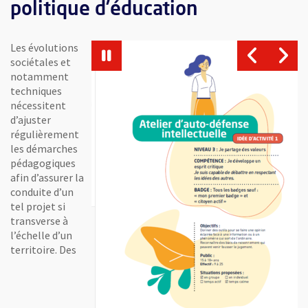
politique d’éducation
Les évolutions
Vue agrandie de l'image
Vue agrandie de l'image
Vu
sociétales et
notamment
techniques
nécessitent
d’ajuster
régulièrement
les démarches
pédagogiques
afin d’assurer la
être
, 
gique des badges
conduite d’un
tel projet si
transverse à
l’échelle d’un
territoire. Des