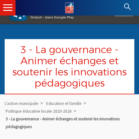
×
Angers.fr : Retour à l'accueil
AF
Vivre à Angers
VOIR
Ville d'Angers
Gratuit - dans Google Play
3 - La gouvernance -
Animer échanges et
soutenir les innovations
pédagogiques
L'action municipale
Education et famille
Politique éducative locale 2020-2026
3 - La gouvernance - Animer échanges et soutenir les innovations
pédagogiques