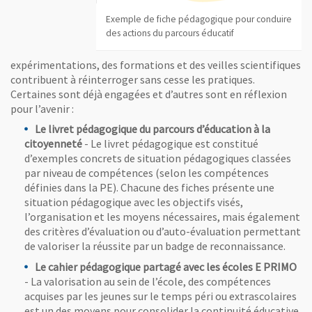
, Ouvre une nouvelle fenêtre
, Ouvre une nouvelle fenêtre
Exemple de fiche pédagogique pour conduire des actions du parcours 
Exemple de fiche pédagogique pour conduire
des actions du parcours éducatif
Vue agrandie de l'image
expérimentations, des formations et des veilles scientifiques
contribuent à réinterroger sans cesse les pratiques.
Certaines sont déjà engagées et d’autres sont en réflexion
pour l’avenir :
Le livret pédagogique du parcours d’éducation à la
citoyenneté
- Le livret pédagogique est constitué
d’exemples concrets de situation pédagogiques classées
par niveau de compétences (selon les compétences
, Ouvre une nouvelle fenêtre
E Primo le Cahier pédagogique des badges
définies dans la PE). Chacune des fiches présente une
situation pédagogique avec les objectifs visés,
l’organisation et les moyens nécessaires, mais également
des critères d’évaluation ou d’auto-évaluation permettant
de valoriser la réussite par un badge de reconnaissance.
Le cahier pédagogique partagé avec les écoles E PRIMO
- La valorisation au sein de l’école, des compétences
acquises par les jeunes sur le temps péri ou extrascolaires
est un des moyens pour consolider la continuité éducative.