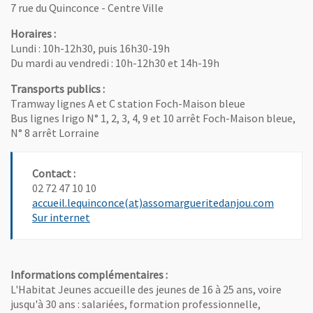
7 rue du Quinconce - Centre Ville
Horaires :
Lundi : 10h-12h30, puis 16h30-19h
Du mardi au vendredi : 10h-12h30 et 14h-19h
Transports publics :
Tramway lignes A et C station Foch-Maison bleue
Bus lignes Irigo N° 1, 2, 3, 4, 9 et 10 arrêt Foch-Maison bleue,
N° 8 arrêt Lorraine
Contact :
02 72 47 10 10
, Ouvre 
accueil.lequinconce(at)assomargueritedanjou.com
, Ouvre une nouvelle fenêtre
Sur internet
Informations complémentaires :
L'Habitat Jeunes accueille des jeunes de 16 à 25 ans, voire
jusqu'à 30 ans : salariées, formation professionnelle,