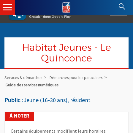
×
Angers.fr : Retour à l'accueil
AF
Vivre à Angers
VOIR
Ville d'Angers
Gratuit - dans Google Play
Habitat Jeunes - Le
Quinconce
Services & démarches
Démarches pour les particuliers
Guide des services numériques
Public :
Jeune (16-30 ans), résident
Certains équipements modifient leurs horaires