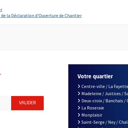
, Ouvre une nouvelle fenêtre
er
, Ouvre une nouvelle fe
de la Déclaration d'Ouverture de Chantier
r
Votre quartier
Centre-ville / La Fayette
Madeleine / Justices / 
le d'Angers, indiquez votre email (champ obligatoire)
Deux-croix / Banchais /
ENVOYER MA DEMANDE D'INSCRIPTION À LA L
VALIDER
La Roseraie
Monplaisir
Saint-Serge / Ney / Cha