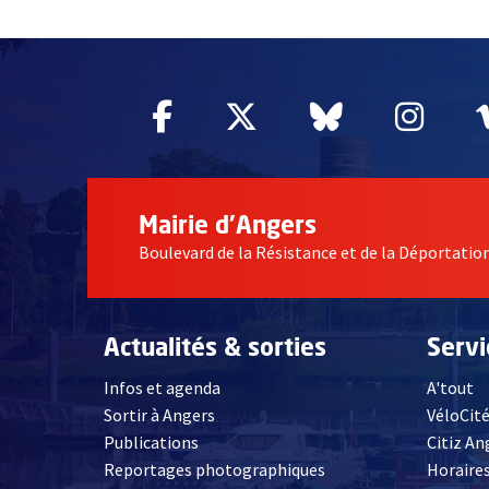
62247
Facebook
, Ouvre une nouvelle fe
Twitter
, Ouvre une nouv
Bluesky
, Ouvre un
Inst
, Ou
Mairie d'Angers
Boulevard de la Résistance et de la Déportati
Actualités & sorties
Serv
Infos et agenda
A'tout
Sortir à Angers
VéloCit
Publications
Citiz An
Reportages photographiques
Horaires