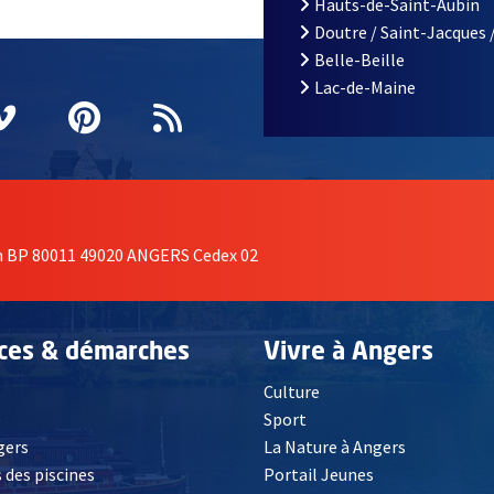
Hauts-de-Saint-Aubin
Doutre / Saint-Jacques 
Belle-Beille
Lac-de-Maine
nêtre
elle fenêtre
e nouvelle fenêtre
agram
vre une nouvelle fenêtre
Vimeo
, Ouvre une nouvelle fenêtre
Pinterest
, Ouvre une nouvelle fenêtre
Flux RSS
on BP 80011 49020 ANGERS Cedex 02
ices & démarches
Vivre à Angers
Culture
é
Sport
, Ouvre une nouvelle fenêtre
gers
La Nature à Angers
 des piscines
Portail Jeunes