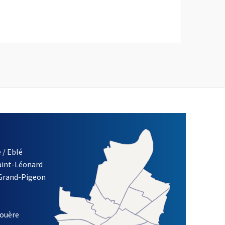
nêtre
 / Eblé
Saint-Léonard
 Grand-Pigeon
ETTRE D'INFORMATION DE LA VILLE D'ANGERS
louère