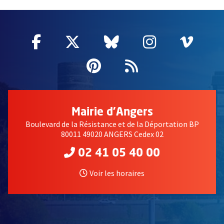
62225
Facebook
, Ouvre une nouvelle fenêtre
Twitter
, Ouvre une nouvelle fe
Bluesky
, Ouvre une nouv
Instagram
, Ouvre un
Vime
, Ouv
Pinterest
, Ouvre une nouvell
Flux RSS
Mairie d'Angers
Boulevard de la Résistance et de la Déportation BP
80011 49020 ANGERS Cedex 02
02 41 05 40 00
Voir les horaires