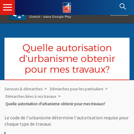
×
Angers.fr : Retour à l'accueil
AF
Vivre à Angers
VOIR
Ville d'Angers
Gratuit - dans Google Play
Quelle autorisation
d'urbanisme obtenir
pour mes travaux?
Services & démarches
Démarches pour les particuliers
Démarches liées à vos travaux
Quelle autorisation d'urbanisme obtenir pour mes travaux?
Le code de l'urbanisme détermine l'autorisation requise pour
chaque type de travaux.