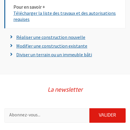
Pour en savoir +
Télécharger la liste des travaux et des autorisations
, Ouvre une nouvelle fenêtre
requises
Réaliser une construction nouvelle
Modifier une construction existante
Diviser un terrain ou un immeuble bâti
La newsletter
Pour vous inscrire à la lettre d'information de la ville d'Angers
ENVOY
VALIDER