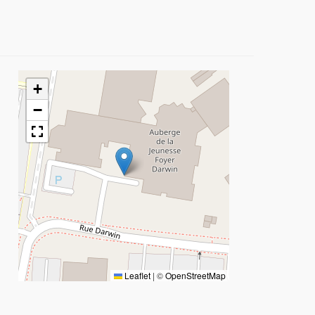
+
−
Leaflet
|
©
OpenStreetMap