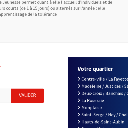
e Jeunesse permet quant à elle l'accueil d'individuels et de
s courts (de 1 à 15 jours) ou alternés sur l'année ; elle
l'apprentissage de la tolérance
r
Votre quartier
Centre-ville / La Fayette
Madeleine / Justices / 
le d'Angers, indiquez votre email (champ obligatoire)
Deux-croix / Banchais /
ENVOYER MA DEMANDE D'INSCRIPTION À LA L
VALIDER
La Roseraie
Monplaisir
Saint-Serge / Ney / Cha
Hauts-de-Saint-Aubin