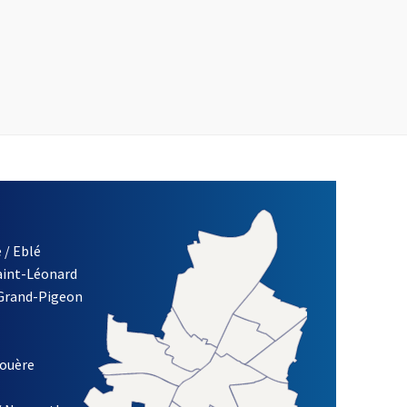
 / Eblé
Saint-Léonard
 Grand-Pigeon
ETTRE D'INFORMATION DE LA VILLE D'ANGERS
louère