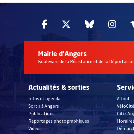
Facebook
, Ouvre une nouvelle fe
Twitter
, Ouvre une nouv
Bluesky
, Ouvre un
Inst
, Ou
Mairie d'Angers
Boulevard de la Résistance et de la Déportati
Actualités & sorties
Serv
Infos et agenda
A'tout
Sortir à Angers
VéloCit
Publications
Citiz An
Reportages photographiques
Horaires
, Ouvre une nouvelle fenêtre
Videos
Démarch