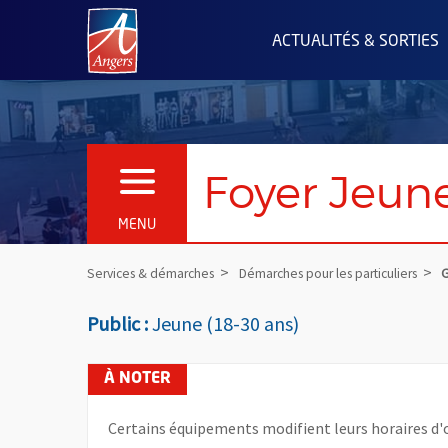
Angers.fr : Retour à l'accueil
ACTUALITÉS & SORTIES
Foyer Jeune
OUVRIR LE MENU
MENU
Services & démarches
Démarches pour les particuliers
G
Public :
Jeune (18-30 ans)
Certains équipements modifient leurs horaires d'o