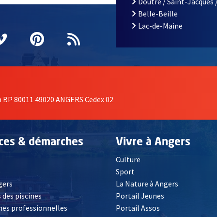
Doutre / Saint-Jacques 
Belle-Beille
Lac-de-Maine
nêtre
elle fenêtre
e nouvelle fenêtre
agram
vre une nouvelle fenêtre
Vimeo
, Ouvre une nouvelle fenêtre
Pinterest
, Ouvre une nouvelle fenêtre
Flux RSS
on BP 80011 49020 ANGERS Cedex 02
ices & démarches
Vivre à Angers
Culture
é
Sport
, Ouvre une nouvelle fenêtre
gers
La Nature à Angers
 des piscines
Portail Jeunes
es professionnelles
Portail Assos