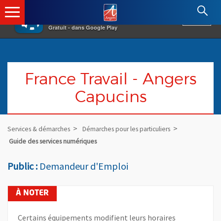
×
Angers.fr : Retour à l'accueil
AF
Vivre à Angers
VOIR
Ville d'Angers
Gratuit - dans Google Play
France Travail - Angers
Capucins
Services & démarches
Démarches pour les particuliers
Guide des services numériques
Public :
Demandeur d'Emploi
Certains équipements modifient leurs horaires