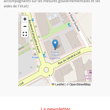
accompagnants sur les mesures gouvernementales et les
aides de l'état)
+
−
Leaflet
|
©
OpenStreetMap
La newsletter