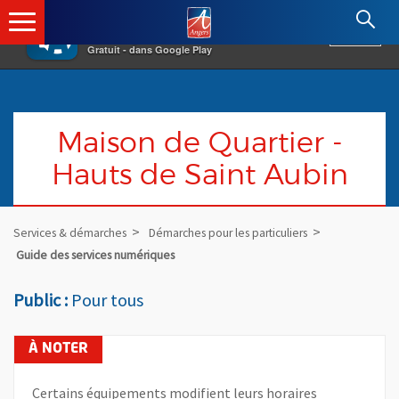
×
Angers.fr : Retour à l'accueil
AF
Vivre à Angers
VOIR
Ville d'Angers
Gratuit - dans Google Play
Maison de Quartier -
Hauts de Saint Aubin
Services & démarches
Démarches pour les particuliers
Guide des services numériques
Public :
Pour tous
Certains équipements modifient leurs horaires