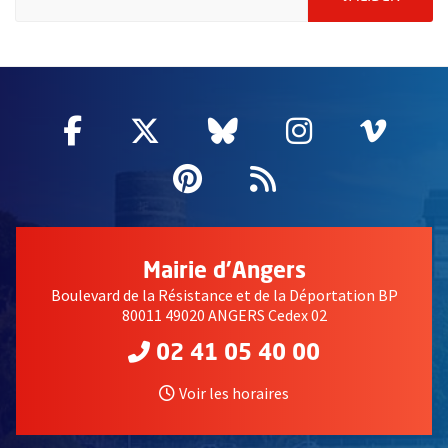
63114
Facebook
, Ouvre une nouvelle fenêtre
Twitter
, Ouvre une nouvelle fe
Bluesky
, Ouvre une nouv
Instagram
, Ouvre un
Vime
, Ouv
Pinterest
, Ouvre une nouvell
Flux RSS
Mairie d'Angers
Boulevard de la Résistance et de la Déportation BP
80011 49020 ANGERS Cedex 02
02 41 05 40 00
Voir les horaires