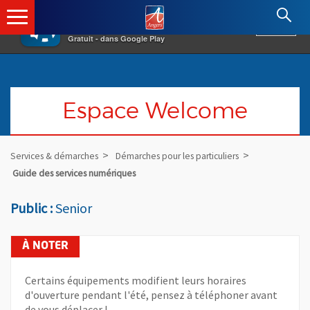
×
Angers.fr : Retour à l'accueil
AF
Vivre à Angers
VOIR
Ville d'Angers
Gratuit - dans Google Play
Espace Welcome
Services & démarches
Démarches pour les particuliers
Guide des services numériques
Public :
Senior
Certains équipements modifient leurs horaires
d'ouverture pendant l'été, pensez à téléphoner avant
de vous déplacer !