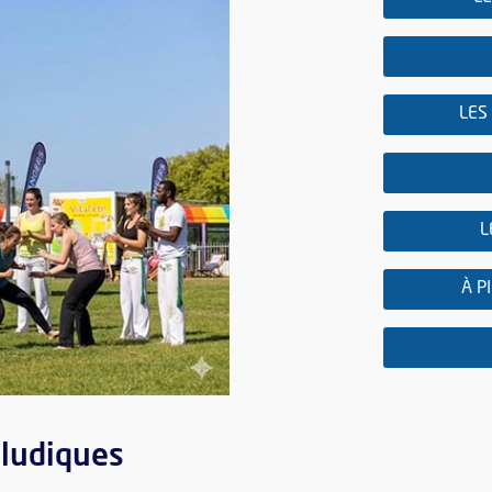
LES
L
À P
 ludiques