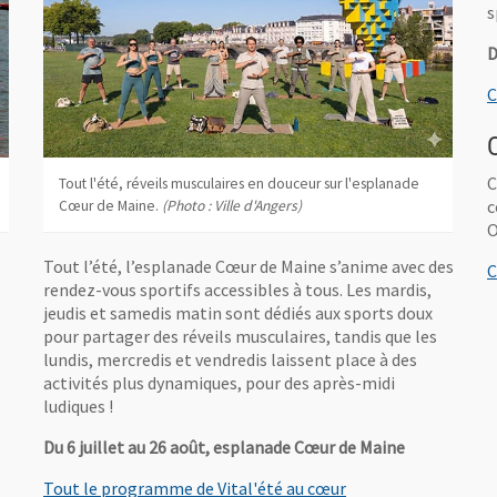
s
D
C
C
Tout l'été, réveils musculaires en douceur sur l'esplanade
c
Cœur de Maine.
(Photo : Ville d'Angers)
O
Tout l’été, l’esplanade Cœur de Maine s’anime avec des
C
rendez-vous sportifs accessibles à tous. Les mardis,
jeudis et samedis matin sont dédiés aux sports doux
pour partager des réveils musculaires, tandis que les
lundis, mercredis et vendredis laissent place à des
activités plus dynamiques, pour des après-midi
ludiques !
Du 6 juillet au 26 août, esplanade Cœur de Maine
Tout le programme de Vital'été au cœur