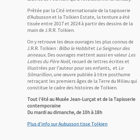
Prêtée par la Cité internationale de la tapisserie
d'Aubusson et la Tolkien Estate, la tenture a été
tissée entre 2017 et 2024 à partir des dessins de la
main de J.R.R. Tolkien.
On y retrouve les deux ouvrages les plus connus de
J.R.R. Tolkien :
Bilbo le Hobbit
et
Le Seigneur des
anneaux.
Des ouvrages mettent aussi en valeur
Les
Lettres du Père Noël,
recueil de lettres écrites et
illustrées par l’auteur pour ses enfants, et
Le
Silmarillion,
une œuvre publiée à titre posthume
retraçant les premiers âges de la Terre du Milieu qui
constitue le cadre des histoires de Tolkien.
Tout l'été au Musée Jean-Lurçat et de la Tapisserie
contemporaine
Du mardi au dimanche, de 10h à 18h
Plus d'info sur Aubusson tisse Tolkien