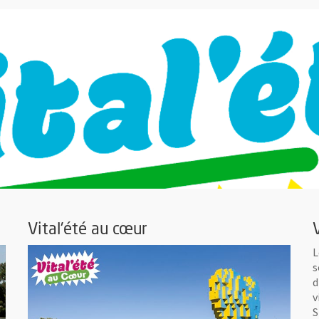
Vital'été au cœur
L
s
d
v
S