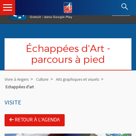
×
Angers.fr : Retour à l'accueil
AF
Vivre à Angers
VOIR
Ville d'Angers
Gratuit - dans Google Play
Échappées d'Art -
parcours à pied
Vivre à Angers
Culture
Arts graphiques et visuels
Echappées d'art
VISITE
RETOUR À L'AGENDA