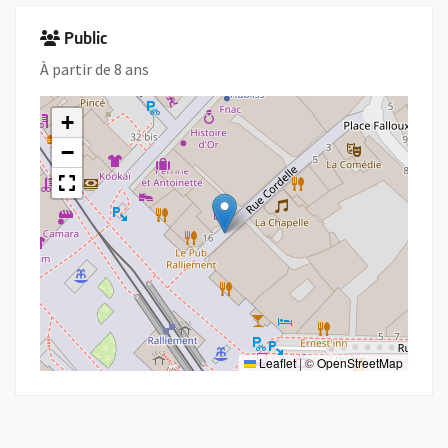
Public
À partir de 8 ans
+
−
Leaflet
|
©
OpenStreetMap