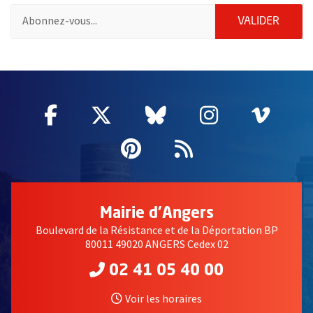
Pour vous inscrire à la lettre d'information de la ville d'Angers
ENVOY
VALIDER
60870
Facebook
, Ouvre une nouvelle fenêtre
Twitter
, Ouvre une nouvelle fe
Bluesky
, Ouvre une nouv
Instagram
, Ouvre un
Vime
, Ouv
Pinterest
, Ouvre une nouvell
Flux RSS
Mairie d'Angers
Boulevard de la Résistance et de la Déportation BP
80011 49020 ANGERS Cedex 02
02 41 05 40 00
Voir les horaires