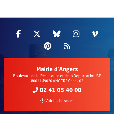
66896
Facebook
, Ouvre une nouvelle fenêtre
Twitter
, Ouvre une nouvelle fe
Bluesky
, Ouvre une nouv
Instagram
, Ouvre un
Vime
, Ouv
Pinterest
, Ouvre une nouvell
Flux RSS
Mairie d'Angers
Boulevard de la Résistance et de la Déportation BP
80011 49020 ANGERS Cedex 02
02 41 05 40 00
Voir les horaires