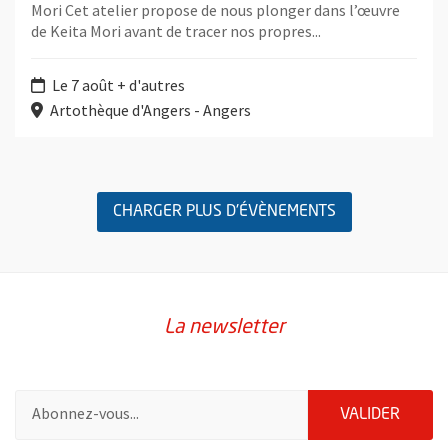
Mori Cet atelier propose de nous plonger dans l’œuvre
de Keita Mori avant de tracer nos propres...
Le 7 août + d'autres
Artothèque d'Angers - Angers
Retour au formulaire de recherche des évènements
CHARGER PLUS D'ÉVÈNEMENTS
La newsletter
Pour vous inscrire à la lettre d'information de la ville d'Angers
ENVOY
VALIDER