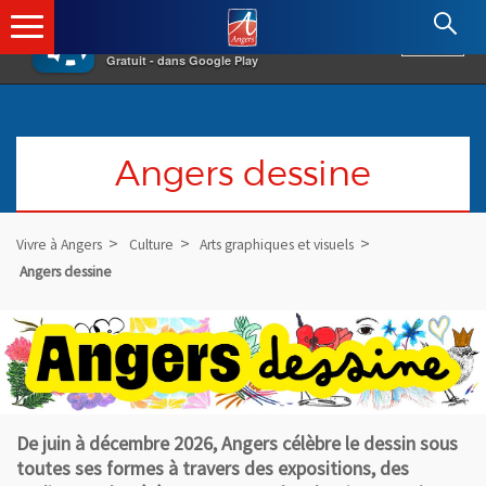
×
Angers.fr : Retour à l'accueil
AF
Vivre à Angers
VOIR
Ville d'Angers
Gratuit - dans Google Play
Angers dessine
Vivre à Angers
Culture
Arts graphiques et visuels
Angers dessine
De juin à décembre 2026, Angers célèbre le dessin sous
toutes ses formes à travers des expositions, des