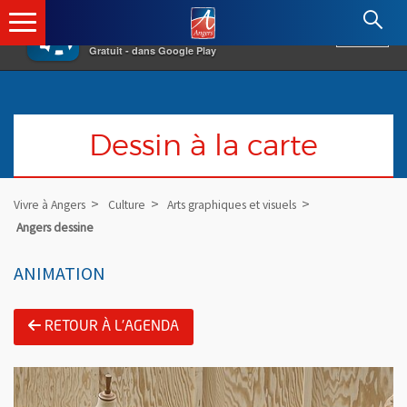
×
Angers.fr : Retour à l'accueil
AF
Vivre à Angers
VOIR
Ville d'Angers
Gratuit - dans Google Play
Dessin à la carte
Vivre à Angers
Culture
Arts graphiques et visuels
Angers dessine
ANIMATION
RETOUR À L'AGENDA