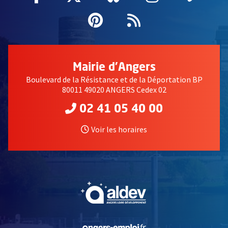
Pinterest
, Ouvre une nouvell
Flux RSS
Mairie d'Angers
Boulevard de la Résistance et de la Déportation BP
80011 49020 ANGERS Cedex 02
02 41 05 40 00
Voir les horaires
, Ouvre une nouvelle fe
, Ouvre une nouvelle fe