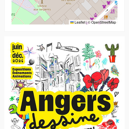
Leaflet
|
©
OpenStreetMap