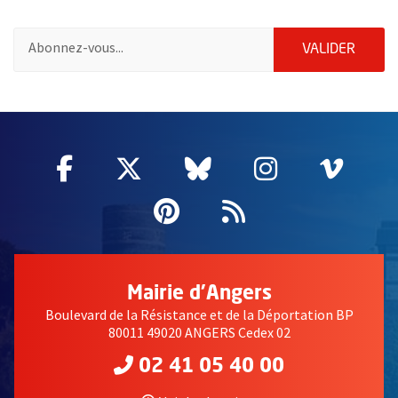
Pour vous inscrire à la lettre d'information de la ville d'Angers
ENVOY
VALIDER
50257
Facebook
, Ouvre une nouvelle fenêtre
Twitter
, Ouvre une nouvelle fe
Bluesky
, Ouvre une nouv
Instagram
, Ouvre un
Vime
, Ouv
Pinterest
, Ouvre une nouvell
Flux RSS
Mairie d'Angers
Boulevard de la Résistance et de la Déportation BP
80011 49020 ANGERS Cedex 02
02 41 05 40 00