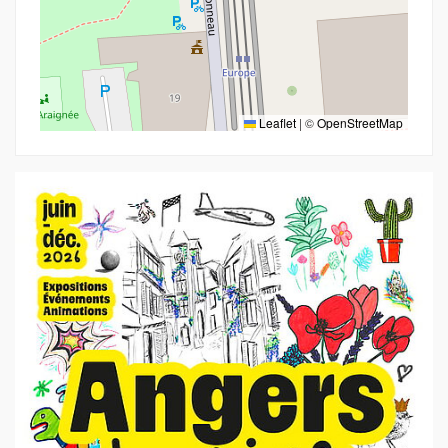
Leaflet
|
©
OpenStreetMap