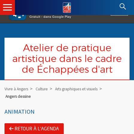
×
Angers.fr : Retour à l'accueil
AF
Vivre à Angers
VOIR
Ville d'Angers
Gratuit - dans Google Play
Atelier de pratique
artistique dans le cadre
de Échappées d'art
Vivre à Angers
Culture
Arts graphiques et visuels
Angers dessine
ANIMATION
RETOUR À L'AGENDA