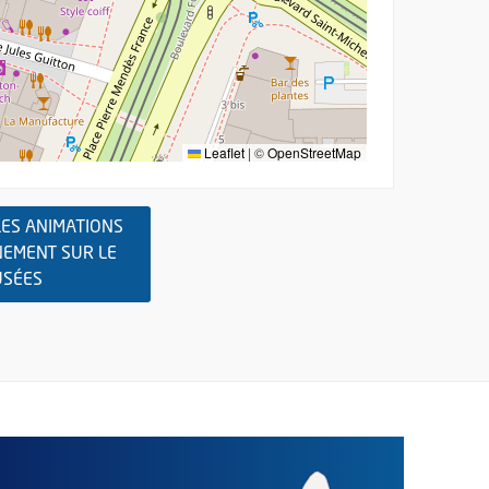
Leaflet
|
©
OpenStreetMap
ES ANIMATIONS
NEMENT SUR LE
, OUVRE UNE NOUVELLE FENÊTRE
USÉES