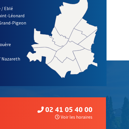
 / Eblé
Saint-Léonard
 Grand-Pigeon
ETTRE D'INFORMATION DE LA VILLE D'ANGERS
louère
/ Nazareth
02 41 05 40 00
Voir les horaires