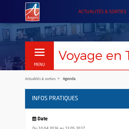
Angers.fr : Retour à l'accueil
ACTUALITÉS & SORTIES
Voyage en T
OUVRIR LE MENU
MENU
Actualités & sorties
Agenda
INFOS PRATIQUES
Date
Du 10.04.2026 au 23.05.2027