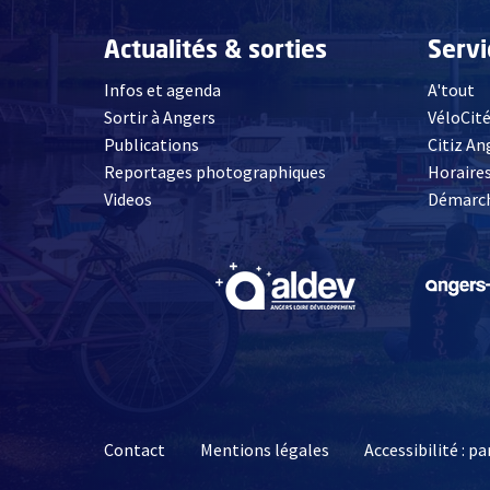
Actualités & sorties
Serv
Infos et agenda
A'tout
Sortir à Angers
VéloCit
Publications
Citiz An
Reportages photographiques
Horaires
, Ouvre une nouvelle fenêtre
Videos
Démarch
, Ouvre une nouve
Contact
Mentions légales
Accessibilité : 