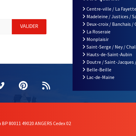
Centre-ville / La Fayette
Madeleine / Justices / 
le d'Angers, indiquez votre email (champ obligatoire)
Deux-croix / Banchais /
ENVOYER MA DEMANDE D'INSCRIPTION À LA L
VALIDER
La Roseraie
Monplaisir
Saint-Serge / Ney / Cha
Hauts-de-Saint-Aubin
Doutre / Saint-Jacques 
Belle-Beille
Lac-de-Maine
nêtre
elle fenêtre
e nouvelle fenêtre
agram
vre une nouvelle fenêtre
Vimeo
, Ouvre une nouvelle fenêtre
Pinterest
, Ouvre une nouvelle fenêtre
Flux RSS
on BP 80011 49020 ANGERS Cedex 02