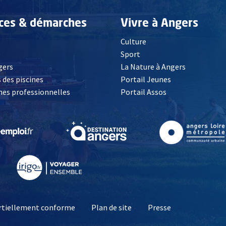
ices & démarches
Vivre à Angers
Culture
é
Sport
, Ouvre une nouvelle fenêtre
gers
La Nature à Angers
 des piscines
Portail Jeunes
es professionnelles
Portail Assos
lle fenêtre
, Ouvre une nouvelle fenêtre
, Ouvre une nouvelle fenêtre
, Ouvre une nouvelle fenêtre
, Ouvre une nouv
partiellement conforme
Plan de site
Presse