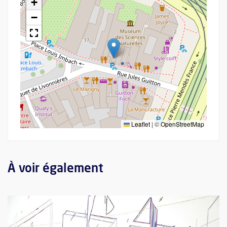
+
−
Leaflet
|
©
OpenStreetMap
À voir également
Plus d'information sur l'évènement : Rencontre artiste à l'œuvr