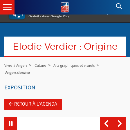
×
Angers.fr : Retour à l'accueil
AF
Vivre à Angers
VOIR
Ville d'Angers
Gratuit - dans Google Play
Elodie Verdier : Origine
Vivre à Angers
Culture
Arts graphiques et visuels
Angers dessine
EXPOSITION
RETOUR À L'AGENDA