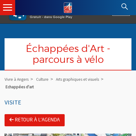
×
Angers.fr : Retour à l'accueil
AF
Vivre à Angers
VOIR
Ville d'Angers
Gratuit - dans Google Play
Échappées d'Art -
parcours à vélo
Vivre à Angers
Culture
Arts graphiques et visuels
Echappées d'art
VISITE
RETOUR À L'AGENDA