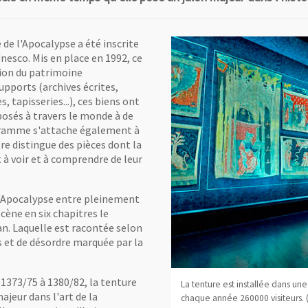
 de l'Apocalypse a été inscrite
nesco. Mis en place en 1992, ce
tion du patrimoine
upports (archives écrites,
tapisseries...), ces biens ont
osés à travers le monde à de
rogramme s'attache également à
tre distingue des pièces dont la
 à voir et à comprendre de leur
 l'Apocalypse entre pleinement
scène en six chapitres le
ean. Laquelle est racontée selon
s et de désordre marquée par la
 1373/75 à 1380/82, la tenture
La tenture est installée dans un
jeur dans l'art de la
chaque année 260000 visiteurs. (