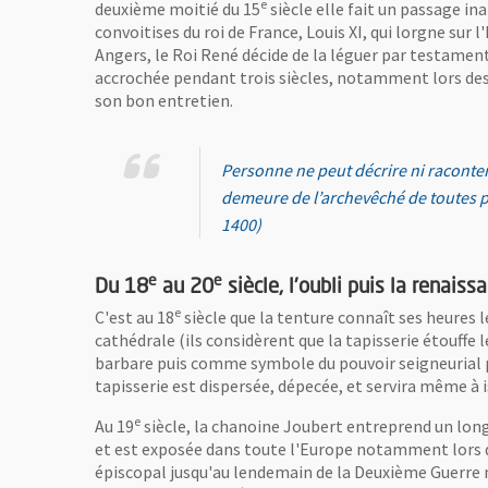
e
deuxième moitié du 15
siècle elle fait un passage in
convoitises du roi de France, Louis XI, qui lorgne sur 
Angers, le Roi René décide de la léguer par testament
accrochée pendant trois siècles, notamment lors des f
son bon entretien.
Personne ne peut décrire ni raconter l
demeure de l’archevêché de toutes pa
1400)
e
e
Du 18
au 20
siècle, l'oubli puis la renaiss
e
C'est au 18
siècle que la tenture connaît ses heures 
cathédrale (ils considèrent que la tapisserie étouffe 
barbare puis comme symbole du pouvoir seigneurial pa
tapisserie est dispersée, dépecée, et servira même à i
e
Au 19
siècle, la chanoine Joubert entreprend un long t
et est exposée dans toute l'Europe notamment lors de 
épiscopal jusqu'au lendemain de la Deuxième Guerre mon