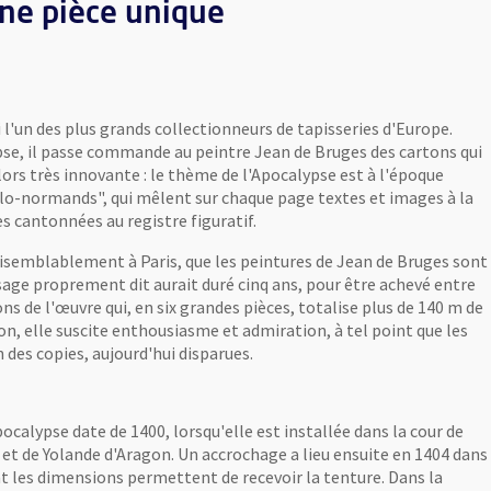
ne pièce unique
 l'un des plus grands collectionneurs de tapisseries d'Europe.
pse, il passe commande au peintre Jean de Bruges des cartons qui
ors très innovante : le thème de l'Apocalypse est à l'époque
glo-normands", qui mêlent sur chaque page textes et images à la
les cantonnées au registre figuratif.
raisemblablement à Paris, que les peintures de Jean de Bruges sont
sage proprement dit aurait duré cinq ans, pour être achevé entre
s de l'œuvre qui, en six grandes pièces, totalise plus de 140 m de
on, elle suscite enthousiasme et admiration, à tel point que les
es copies, aujourd'hui disparues.
pocalypse date de 1400, lorsqu'elle est installée dans la cour de
u et de Yolande d'Aragon. Un accrochage a lieu ensuite en 1404 dans
nt les dimensions permettent de recevoir la tenture. Dans la