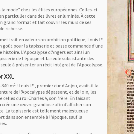
"à la mode" chez les élites européennes. Celles-ci
, en particulier dans des livres enluminés. À cette
 grand format et fait couvrir les murs de ses
de richesse.
er
mettrait en valeur son ambition politique, Louis I
son goût pour la tapisserie et passe commande d'une
 histoire. L'Apocalypse d'Angers est ainsi un
isserie de l'époque et la seule subsistante des
seule à présenter un récit intégral de l’Apocalypse.
or XXL
er
 840 m² ! Louis I
, premier duc d'Anjou, avait-il la
enture de l'Apocalypse dépassent, et de loin, les
elles du roi Charles V, son frère. En faisant
 crée une œuvre grandiose afin d'afficher son
ace. La tapisserie est tellement majestueuse
ert dans son ensemble à l'époque, sauf la
ses.