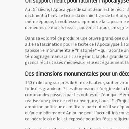
Un support inédit pour raconter l'Apocalypse
e
Au 15
siècle, l'Apocalypse de saint Jean est le récit 
déclinent à l'envi le texte du dernier livre de la Bible
même époque, la noblesse s'éprend de la tapisserie en
demeures de motifs tissés, souvent floraux, en signe 
Dans sa volonté de produire une œuvre grandiose qui 
allie sa fascination pour le texte de l'Apocalypse à 
tapisserie monumentale "historiée" – qui raconte une
témoignage manuscrit tissé géant, la plus grande tap
grands récits tissés médiévaux. Elle est également la 
Des dimensions monumentales pour un déc
140 m de long sur près de 6 m de hauteur, soit environ
folie des grandeurs ? Les dimensions d'origine de la t
commandes passées par les nobles de l'époque. Même c
er
réaliser une pièce de cette envergure, Louis I
d'Anjou
ambition politique et militaire partout où il se dépl
qu'aucun bâtiment d’Anjou ne peut l'accueillir à couv
cathédrale où elle est exposée pour les fêtes religieu