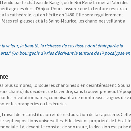
attendu par le château de Baugé, où le Roi René la met à l'abri des
l'héritage des ducs d'Anjou. Pour s'assurer que la tenture restera à
 à la cathédrale, qui en hérite en 1480. Elle sera régulièrement
êtes religieuses et à la Saint-Maurice, les chanoines veillant à
a valeur, la beauté, la richesse de ces tissus dont était parée la
rts.” (Un bourgeois d'Arles décrivant la tenture de l'Apocalypse en
ance
les plus sombres, lorsque les chanoines s'en désintéressent. Souhai
leurs chants) ils décident de la vendre, sans trouver preneur. L'épo
r les révolutionnaires, conduisant à de nombreuses vagues de vand
soler les orangeries ou les écuries.
ravail de reconstitution et de restauration de la tapisserie. Celle-
sept expositions universelles. Elle devient propriété de l'Etat lor
diale. Là, devant le constat de son usure, la décision est prise de