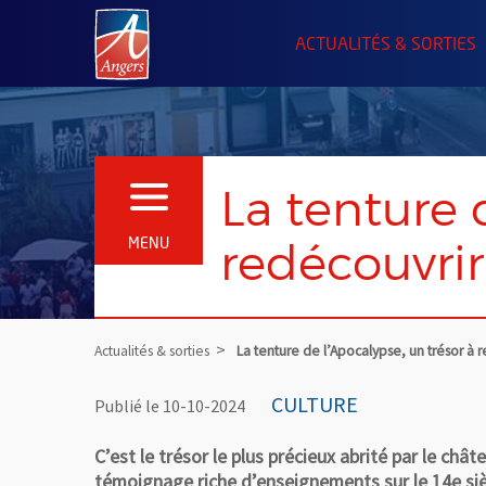
Angers.fr : Retour à l'accueil
ACTUALITÉS & SORTIES
La tenture 
OUVRIR LE MENU
redécouvrir
MENU
Actualités & sorties
La tenture de l’Apocalypse, un trésor à 
CULTURE
Publié le 10-10-2024
C’est le trésor le plus précieux abrité par le ch
témoignage riche d’enseignements sur le 14e sièc