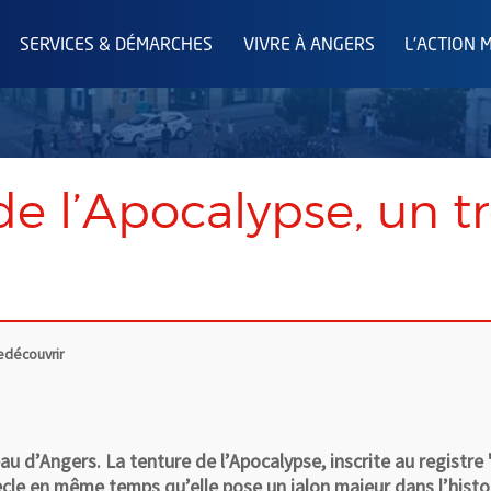
SERVICES & DÉMARCHES
VIVRE À ANGERS
L'ACTION 
de l’Apocalypse, un tr
redécouvrir
âteau d’Angers. La tenture de l’Apocalypse, inscrite au regis
le en même temps qu’elle pose un jalon majeur dans l’histoir