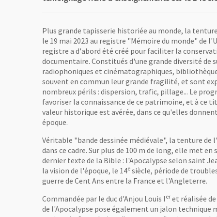
Plus grande tapisserie historiée au monde, la tenture
le 19 mai 2023 au registre "Mémoire du monde" de l'U
registre a d'abord été créé pour faciliter la conserva
documentaire. Constitués d'une grande diversité de s
radiophoniques et cinématographiques, bibliothèques, 
souvent en commun leur grande fragilité, et sont exp
nombreux périls : dispersion, trafic, pillage... Le p
favoriser la connaissance de ce patrimoine, et à ce ti
valeur historique est avérée, dans ce qu'elles donnent
époque.
Véritable "bande dessinée médiévale", la tenture de
dans ce cadre. Sur plus de 100 m de long, elle met en 
dernier texte de la Bible : l'Apocalypse selon saint J
e
la vision de l'époque, le 14
siècle, période de trouble
guerre de Cent Ans entre la France et l'Angleterre.
er
Commandée par le duc d'Anjou Louis I
et réalisée de
de l'Apocalypse pose également un jalon technique ma