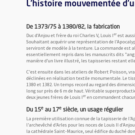
L'histoire mouvementée d'u
De 1373/75 à 1380/82, la fabrication
er
Duc d'Anjou et frère du roi Charles V, Louis I
est aussi
Souhaitant acquérir une représentation de l'Apocaly
serviront de modèle à la tenture. La commande est al
essentiellement repris dans les manuscrits dits "an
manière d'un livre illustré, les tapisseries restant el
C'est ensuite dans les ateliers de Robert Poisson, v
déclinées en réalisation textile monumentale. Le tis
1380 et 1382. Un temps record au regard des dimension
long sur près de 6 m de haut. Véritable superproducti
er
deux jeunes frères de Louis I
en commandent chacun d
e
e
Du 15
au 17
siècle, un usage régulier
La première utilisation connue de la tapisserie de l'A
l'archevêché d'Arles pour les noces de Louis II d'Anjo
la cathédrale Saint-Maurice, seul édifice du duché do