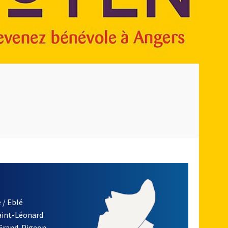
 / Eblé
Saint-Léonard
re)
 Grand-Pigeon