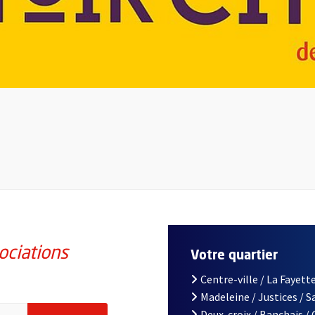
ociations
Votre quartier
Centre-ville / La Fayette
Madeleine / Justices / 
iations de la ville d'Angers, indiquez votre email (champ obligatoi
Deux-croix / Banchais /