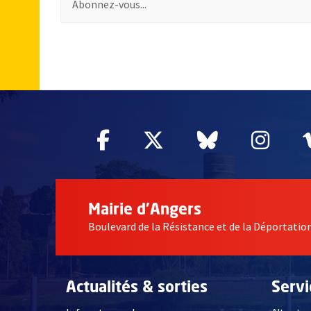
56117
Facebook
, Ouvre une nouvelle fe
Twitter
, Ouvre une nouv
Bluesky
, Ouvre un
Inst
, Ou
Mairie d'Angers
Boulevard de la Résistance et de la Déportati
Actualités & sorties
Serv