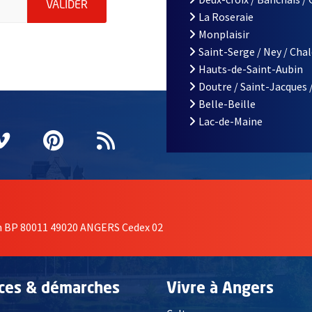
ENVOYER MA DEMANDE D'INSCRIPTION À LA L
VALIDER
La Roseraie
Monplaisir
Saint-Serge / Ney / Cha
Hauts-de-Saint-Aubin
Doutre / Saint-Jacques 
Belle-Beille
Lac-de-Maine
nêtre
elle fenêtre
e nouvelle fenêtre
agram
vre une nouvelle fenêtre
Vimeo
, Ouvre une nouvelle fenêtre
Pinterest
, Ouvre une nouvelle fenêtre
Flux RSS
on BP 80011 49020 ANGERS Cedex 02
ices & démarches
Vivre à Angers