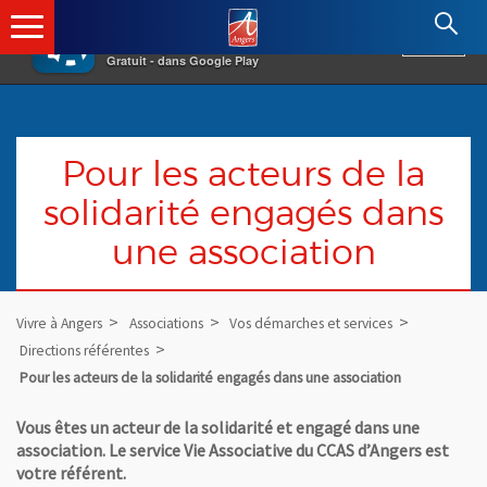
×
Angers.fr : Retour à l'accueil
AF
Vivre à Angers
VOIR
Ville d'Angers
Gratuit - dans Google Play
Pour les acteurs de la
solidarité engagés dans
une association
Vivre à Angers
Associations
Vos démarches et services
Directions référentes
Pour les acteurs de la solidarité engagés dans une association
Vous êtes un acteur de la solidarité et engagé dans une
association. Le service Vie Associative du CCAS d’Angers est
votre référent.