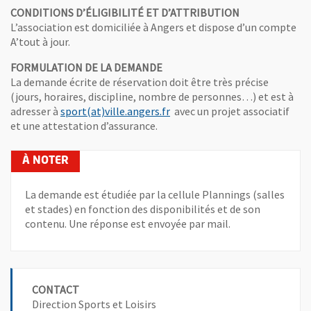
CONDITIONS D’ÉLIGIBILITÉ ET D’ATTRIBUTION
L’association est domiciliée à Angers et dispose d’un compte
A’tout à jour.
FORMULATION DE LA DEMANDE
La demande écrite de réservation doit être très précise
(jours, horaires, discipline, nombre de personnes…) et est à
, Ouvre une nouvelle fenêtre
adresser à
sport(at)ville.angers.fr
avec un projet associatif
et une attestation d’assurance.
La demande est étudiée par la cellule Plannings (salles
et stades) en fonction des disponibilités et de son
contenu. Une réponse est envoyée par mail.
CONTACT
Direction Sports et Loisirs