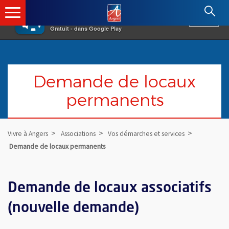
×
Angers.fr : Retour à l'accueil
AF
Vivre à Angers
VOIR
Ville d'Angers
Gratuit - dans Google Play
Demande de locaux
permanents
Vivre à Angers
Associations
Vos démarches et services
Demande de locaux permanents
Demande de locaux associatifs
(nouvelle demande)