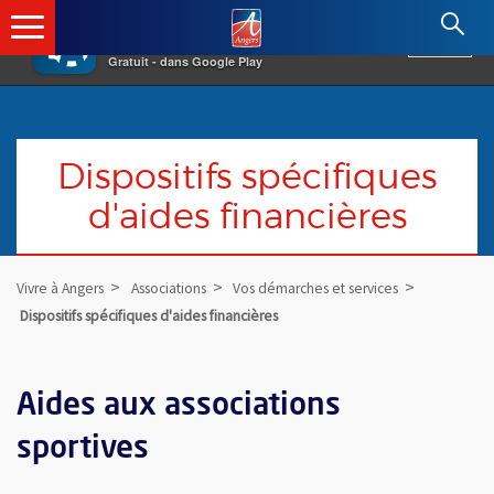
×
Angers.fr : Retour à l'accueil
AF
Vivre à Angers
VOIR
Ville d'Angers
Gratuit - dans Google Play
Dispositifs spécifiques
d'aides financières
Vivre à Angers
Associations
Vos démarches et services
Dispositifs spécifiques d'aides financières
Aides aux associations
sportives