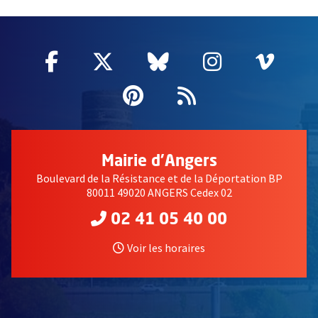
66717
Facebook
, Ouvre une nouvelle fenêtre
Twitter
, Ouvre une nouvelle fe
Bluesky
, Ouvre une nouv
Instagram
, Ouvre un
Vime
, Ouv
Pinterest
, Ouvre une nouvell
Flux RSS
Mairie d'Angers
Boulevard de la Résistance et de la Déportation BP
80011 49020 ANGERS Cedex 02
02 41 05 40 00
Voir les horaires