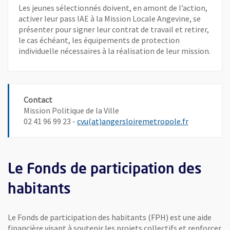
Les jeunes sélectionnés doivent, en amont de l’action,
activer leur pass IAE à la Mission Locale Angevine, se
présenter pour signer leur contrat de travail et retirer,
le cas échéant, les équipements de protection
individuelle nécessaires à la réalisation de leur mission.
Contact
Mission Politique de la Ville
, Ouvre une
02 41 96 99 23 -
cvu(at)angersloiremetropole.fr
Le Fonds de participation des
habitants
Le Fonds de participation des habitants (FPH) est une aide
financière visant à soutenir les projets collectifs et renforcer