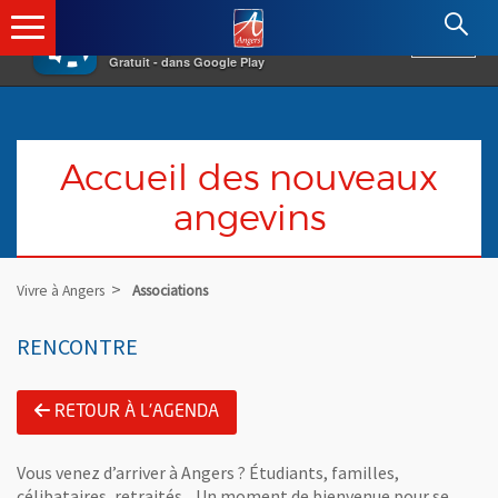
×
Angers.fr : Retour à l'accueil
AF
Vivre à Angers
VOIR
Ville d'Angers
Gratuit - dans Google Play
Accueil des nouveaux
angevins
Vivre à Angers
Associations
RENCONTRE
RETOUR À L'AGENDA
Vous venez d’arriver à Angers ? Étudiants, familles,
célibataires, retraités... Un moment de bienvenue pour se