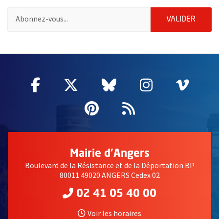
Pour vous inscrire à la lettre d'information des associations de 
ENVOY
VALIDER
58214
Facebook
, Ouvre une nouvelle fenêtre
Twitter
, Ouvre une nouvelle fe
Bluesky
, Ouvre une nouv
Instagram
, Ouvre un
Vime
, Ouv
Pinterest
, Ouvre une nouvell
Flux RSS
Mairie d'Angers
Boulevard de la Résistance et de la Déportation BP
80011 49020 ANGERS Cedex 02
02 41 05 40 00
Voir les horaires