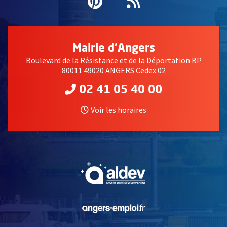
Pinterest
, Ouvre une nouvell
Flux RSS
Mairie d'Angers
Boulevard de la Résistance et de la Déportation BP
80011 49020 ANGERS Cedex 02
02 41 05 40 00
Voir les horaires
, Ouvre une nouvelle fe
, Ouvre une nouvelle fe