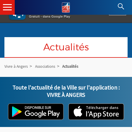
×
Angers.fr : Retour à l'accueil
AF
Vivre à Angers
VOIR
Ville d'Angers
Gratuit - dans Google Play
Actualités
Vivre à Angers
Associations
Actualités
Liste des actualités
Toute l'actualité de la Ville sur l'application :
VIVRE À ANGERS
L'application "Vivre à Angers" - D
, Ouvre une nouvelle fenêtre
L'ap
, Ou