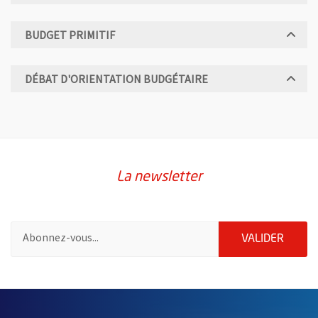
BUDGET PRIMITIF
DÉBAT D'ORIENTATION BUDGÉTAIRE
La newsletter
Pour vous inscrire à la lettre d'information de la ville d'Angers
ENVOY
VALIDER
64698