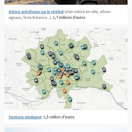
Actions spécifiques sur le végétal
(plan nature en ville, arbres
signaux, Terra Botanica...):
1,7 millions d'euros
, Ouvre une nouvelle fenêtre
Territoire intelligent
:
1,5 million d'euros