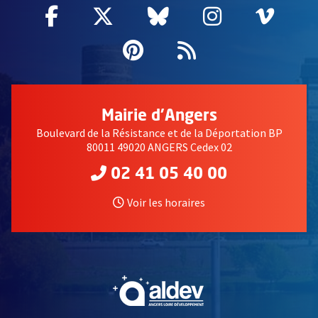
Facebook
, Ouvre une nouvelle fenêtre
Twitter
, Ouvre une nouvelle fe
Bluesky
, Ouvre une nouv
Instagram
, Ouvre un
Vime
, Ouv
Pinterest
, Ouvre une nouvell
Flux RSS
Mairie d'Angers
Boulevard de la Résistance et de la Déportation BP
80011 49020 ANGERS Cedex 02
02 41 05 40 00
Voir les horaires
, Ouvre une nouvelle fe