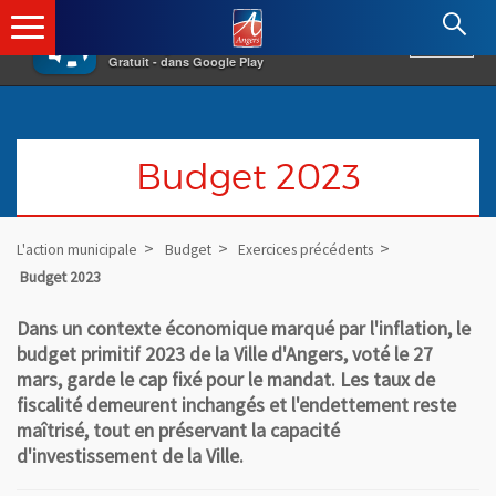
×
Angers.fr : Retour à l'accueil
AF
Vivre à Angers
VOIR
Ville d'Angers
Gratuit - dans Google Play
Budget 2023
L'action municipale
Budget
Exercices précédents
Budget 2023
Dans un contexte économique marqué par l'inflation, le
budget primitif 2023 de la Ville d'Angers, voté le 27
mars, garde le cap fixé pour le mandat. Les taux de
fiscalité demeurent inchangés et l'endettement reste
maîtrisé, tout en préservant la capacité
d'investissement de la Ville.