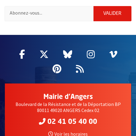
Pour vous inscrire à la lettre d'information de la ville d'Angers
ENVOY
VALIDER
58997
Facebook
, Ouvre une nouvelle fenêtre
Twitter
, Ouvre une nouvelle fe
Bluesky
, Ouvre une nouv
Instagram
, Ouvre un
Vime
, Ouv
Pinterest
, Ouvre une nouvell
Flux RSS
Mairie d'Angers
Boulevard de la Résistance et de la Déportation BP
80011 49020 ANGERS Cedex 02
02 41 05 40 00
Voir les horaires