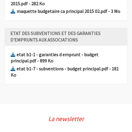
, Fichier au format Pdf
, Ouvre une nouvelle fenêtre
2015.pdf
- 282 Ko
, Fichier au
, Ouv
maquette budgetaire ca principal 2015 02.pdf
- 3 Mo
ETAT DES SUBVENTIONS ET DES GARANTIES
D'EMPRUNTS AUX ASSOCIATIONS
etat b1-1 - garanties d emprunt - budget
, Fichier au format Pdf
, Ouvre une nouvelle fenêtre
principal.pdf
- 899 Ko
, Fichier au
etat b1-7 - subventions - budget principal.pdf
- 181
, Ouvre une nouvelle fenêtre
Ko
La newsletter