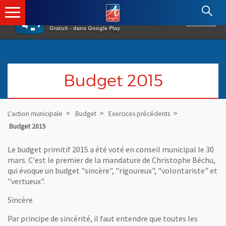
×
Angers.fr : Retour à l'accueil
AF
Vivre à Angers
VOIR
Ville d'Angers
Gratuit - dans Google Play
Budget 2015
L'action municipale
Budget
Exercices précédents
Budget 2015
Le budget primitif 2015 a été voté en conseil municipal le 30
mars. C'est le premier de la mandature de Christophe Béchu,
qui évoque un budget "sincère", "rigoureux", "volontariste" et
"vertueux".
Sincère
Par principe de sincérité, il faut entendre que toutes les