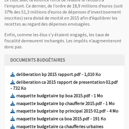
l’emprunt. Ce dernier, de l’ordre de 18,9 millions d’euros (soit
37% des 51,3 millions d’euros de dépenses d’investissement
inscrites) sera divisé de moitié en 2015 afin d’équilibrer les
recettes au regard des dépenses envisagées.
Enfin, comme les élus s’y étaient engagés, les taux de
fiscalité demeurent inchangés. Les impôts n’augmenteront
donc pas.
DOCUMENTS BUDGÉTAIRES
, Fichier au format Pdf
, Ouvre une no
deliberation bp 2015 rapport.pdf
- 1,010 Ko
, Fich
deliberation ca 2015 rapport de presentation 02.pdf
, Ouvre une nouvelle fenêtre
- 732 Ko
, Fichier au format 
, Ouvre une n
maquette budgetaire bp boa 2015.pdf
- 1 Mo
, Fichier au f
, Ouvre
maquette budgetaire bp chaufferie 2015.pdf
- 1 Mo
, Fichier au
, Ouv
maquette budgetaire bp principal 2015 02.pdf
- 4 Mo
, Fichier au format P
, Ouvre une
maquette budgetaire ca boa 2015.pdf
- 191 Ko
maquette budgetaire ca chaufferies urbaines