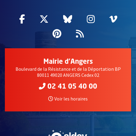
Facebook
, Ouvre une nouvelle fenêtre
Twitter
, Ouvre une nouvelle fe
Bluesky
, Ouvre une nouv
Instagram
, Ouvre un
Vime
, Ouv
Pinterest
, Ouvre une nouvell
Flux RSS
Mairie d'Angers
Boulevard de la Résistance et de la Déportation BP
80011 49020 ANGERS Cedex 02
02 41 05 40 00
Voir les horaires
, Ouvre une nouvelle fe