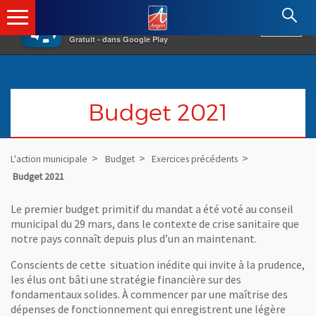
×
Angers.fr : Retour à l'accueil
AF
Vivre à Angers
VOIR
Ville d'Angers
Gratuit - dans Google Play
Budget 2021
L'action municipale
Budget
Exercices précédents
Budget 2021
Le premier budget primitif du mandat a été voté au conseil
municipal du 29 mars, dans le contexte de crise sanitaire que
notre pays connaît depuis plus d’un an maintenant.
Conscients de cette situation inédite qui invite à la prudence,
les élus ont bâti une stratégie financière sur des
fondamentaux solides. À commencer par une maîtrise des
dépenses de fonctionnement qui enregistrent une légère