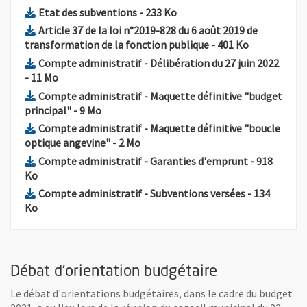
, Fichier au format Pdf
, Ouvre une nouvelle fenêtr
Etat des subventions
- 233 Ko
Article 37 de la loi n°2019-828 du 6 août 2019 de
, Fichier au format P
, Ouvre une 
transformation de la fonction publique
- 401 Ko
, Fich
Compte administratif - Délibération du 27 juin 2022
, Ouvre une nouvelle fenêtre
- 11 Mo
Compte administratif - Maquette définitive "budget
, Fichier au format Pdf
, Ouvre une nouvelle fenêtre
principal"
- 9 Mo
Compte administratif - Maquette définitive "boucle
, Fichier au format Pdf
, Ouvre une nouvelle fenêtre
optique angevine"
- 2 Mo
, Fichier au 
Compte administratif - Garanties d'emprunt
- 918
, Ouvre une nouvelle fenêtre
Ko
, Fichier au 
Compte administratif - Subventions versées
- 134
, Ouvre une nouvelle fenêtre
Ko
Débat d'orientation budgétaire
Le débat d'orientations budgétaires, dans le cadre du budget