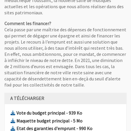
médiathèque Toussaint, la nouvelle salle de musiques
actuelles et les opérations que nous allons réaliser dans des
sites patrimoniaux.
Comment les financer?
Cela passe par une maîtrise des dépenses de fonctionnement
qui permet de dégager une épargne et ainsi de financer les
projets. Le recours à l’emprunt est aussi une solution que
nous allons utiliser, à des taux d’intérêt qui restent très bas.
En effet, nous ambitionnons, pour ce mandat, de commencer
à infléchir le niveau de notre dette. En 2021, une diminution
de 2 millions d’euros est envisagée. Dans tous les cas, la
situation financière de notre ville reste saine avec une
capacité de désendettement bien en-deçà du seuil d’alerte
fixé pour les collectivités de notre taille.
A TÉLÉCHARGER
, Fichier au format Pdf
, Ouvre une nouvelle fen
Vote du budget principal
- 939 Ko
, Fichier au format Pdf
, Ouvre une nouvelle fen
Maquette budget principal
- 5 Mo
, Fichier au format Pdf
, Ouvre une nouvell
Etat des garanties d'emprunt
- 990 Ko