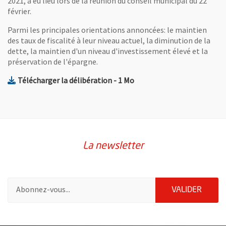
2021, a eu lieu lors de la réunion du conseil municipal du 22
février.
Parmi les principales orientations annoncées: le maintien
des taux de fiscalité à leur niveau actuel, la diminution de la
dette, la maintien d'un niveau d'investissement élevé et la
préservation de l'épargne.
, Fichier au format Pdf
, Ouvre une nouvelle fenêt
Télécharger la délibération
- 1 Mo
La newsletter
Pour vous inscrire à la lettre d'information de la ville d'Angers
ENVOY
VALIDER
63501