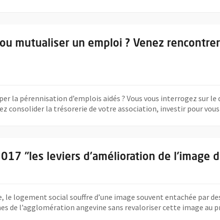
aite créer ou mutualiser un emploi ? Venez rencontrer le FONDES à 
 ou mutualiser un emploi ? Venez rencontrer
iper la pérennisation d’emplois aidés ? Vous vous interrogez sur 
z consolider la trésorerie de votre association, investir pour vou
 octobre 2017 "les leviers d'amélioration de l'image du logement loc
017 "les leviers d'amélioration de l'image d
, le logement social souffre d’une image souvent entachée par des 
nes de l’agglomération angevine sans revaloriser cette image au pr