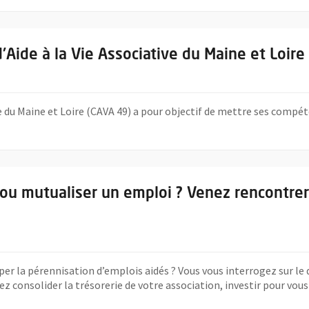
Centre d'Aide à la Vie Associative du Maine et Loire est là pour vous
'Aide à la Vie Associative du Maine et Loire
ive du Maine et Loire (CAVA 49) a pour objectif de mettre ses compé
aite créer ou mutualiser un emploi ? Venez rencontrer le FONDES le
 ou mutualiser un emploi ? Venez rencontrer
iper la pérennisation d’emplois aidés ? Vous vous interrogez sur 
z consolider la trésorerie de votre association, investir pour vou