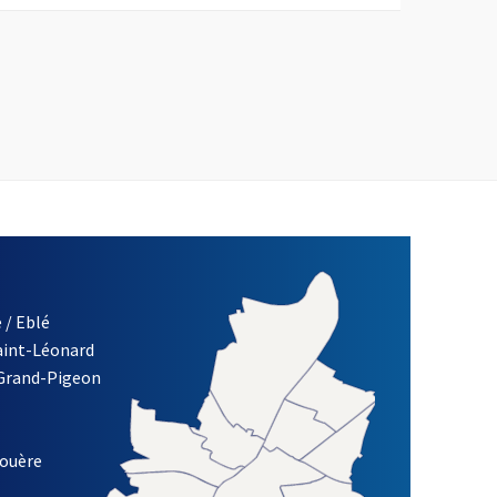
 / Eblé
Saint-Léonard
re)
 Grand-Pigeon
ETTRE D'INFORMATION DES ASSOCIATIONS DE LA VILLE D'ANG
louère