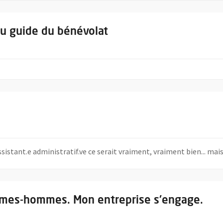
tualisée du guide du bénévolat
du guide du bénévolat
ssistant.e administratif.ve ce serait vraiment, vraiment bien... ma
Égalité femmes-hommes. Mon entreprise s'engage.
mmes-hommes. Mon entreprise s'engage.