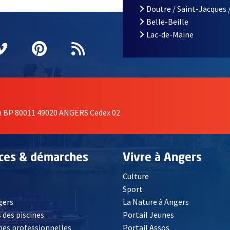
Doutre / Saint-Jacques 
Belle-Beille
Lac-de-Maine
nêtre
elle fenêtre
e nouvelle fenêtre
agram
vre une nouvelle fenêtre
Vimeo
, Ouvre une nouvelle fenêtre
Pinterest
, Ouvre une nouvelle fenêtre
Flux RSS
on BP 80011 49020 ANGERS Cedex 02
ices & démarches
Vivre à Angers
Culture
é
Sport
, Ouvre une nouvelle fenêtre
gers
La Nature à Angers
 des piscines
Portail Jeunes
es professionnelles
Portail Assos