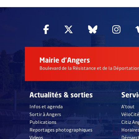
56026
Facebook
, Ouvre une nouvelle fe
Twitter
, Ouvre une nouv
Bluesky
, Ouvre un
Inst
, Ou
Mairie d'Angers
Boulevard de la Résistance et de la Déportati
Actualités & sorties
Serv
Infos et agenda
A'tout
Sortir à Angers
VéloCit
Publications
Citiz An
Reportages photographiques
Horaires
, Ouvre une nouvelle fenêtre
Videos
Démarch