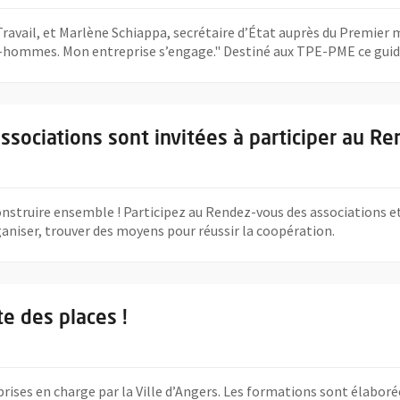
Travail, et Marlène Schiappa, secrétaire d’État auprès du Premier 
ommes. Mon entreprise s’engage." Destiné aux TPE-PME ce guide prat
obre les associations sont invitées à participer au Rendez-vous de l
ssociations sont invitées à participer au Re
 construire ensemble ! Participez au Rendez-vous des associations
rganiser, trouver des moyens pour réussir la coopération.
, il reste des places !
te des places !
rises en charge par la Ville d’Angers. Les formations sont élaborée