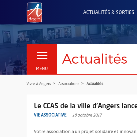
Angers.fr : Retour à l'accueil
ACTUALITÉS & SORTIES
Actualités
OUVRIR LE MENU
MENU
Vivre à Angers
Associations
Actualités
En savoir plus sur l'actualité Le CCAS de la ville d'An
Liste des actualités
Le CCAS de la ville d'Angers lanc
VIE ASSOCIATIVE
18 octobre 2017
Votre association a un projet solidaire et innovant