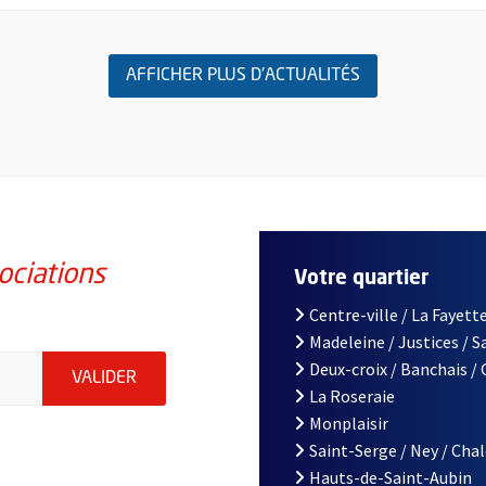
AFFICHER PLUS D'ACTUALITÉS
ociations
Votre quartier
Centre-ville / La Fayette
Madeleine / Justices / 
iations de la ville d'Angers, indiquez votre email (champ obligatoi
Deux-croix / Banchais /
ENVOYER MA DEMANDE D'INSCRIPTION À LA L
VALIDER
La Roseraie
Monplaisir
Saint-Serge / Ney / Cha
Hauts-de-Saint-Aubin