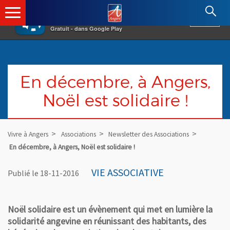
×
Angers.fr : Retour à l'accueil
AF
Vivre à Angers
VOIR
Ville d'Angers
Gratuit - dans Google Play
En décembre, à Angers,
Noël est solidaire !
Vivre à Angers
Associations
Newsletter des Associations
En décembre, à Angers, Noël est solidaire !
VIE ASSOCIATIVE
Publié le 18-11-2016
Noël solidaire est un évènement qui met en lumière la
solidarité angevine en réunissant des habitants, des