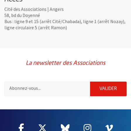
Cité des Associations | Angers
58, bd du Doyenné
Bus : ligne 9 et 15 (arrêt Cité/Chabada), ligne 1 (arrêt Nozay),
ligne circulaire 5 (arrêt Ramon)
La newsletter des Associations
Pour vous inscrire à la lettre d'information des associations de 
ENVOY
VALIDER
61488
Facebook
, Ouvre une nouvelle fenêtre
Twitter
, Ouvre une nouvelle fe
Bluesky
, Ouvre une nouv
Instagram
, Ouvre un
Vime
, Ouv