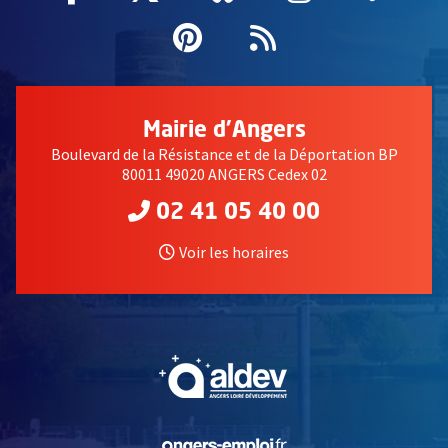
Pinterest
, Ouvre une nouvell
Flux RSS
Mairie d'Angers
Boulevard de la Résistance et de la Déportation BP
80011 49020 ANGERS Cedex 02
02 41 05 40 00
Voir les horaires
, Ouvre une nouvelle fe
, Ouvre une nouvelle fe