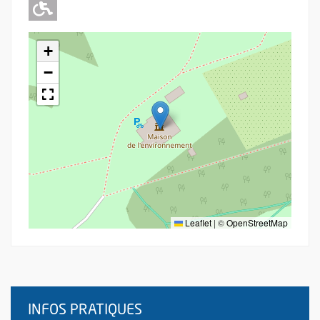
Adapté pour l'handicap Moteur
+
−
Leaflet
|
©
OpenStreetMap
INFOS PRATIQUES