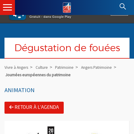
×
Angers.fr : Retour à l'accueil
AF
Vivre à Angers
VOIR
Ville d'Angers
Gratuit - dans Google Play
Dégustation de fouées
Vivre à Angers
Culture
Patrimoine
Angers Patrimoine
Journées européennes du patrimoine
ANIMATION
RETOUR À L'AGENDA