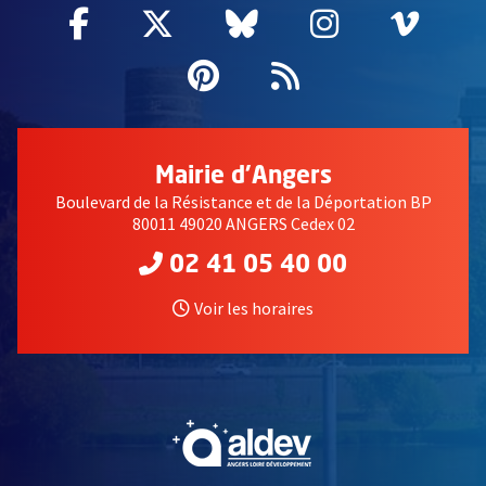
Facebook
, Ouvre une nouvelle fenêtre
Twitter
, Ouvre une nouvelle fe
Bluesky
, Ouvre une nouv
Instagram
, Ouvre un
Vime
, Ouv
Pinterest
, Ouvre une nouvell
Flux RSS
Mairie d'Angers
Boulevard de la Résistance et de la Déportation BP
80011 49020 ANGERS Cedex 02
02 41 05 40 00
Voir les horaires
, Ouvre une nouvelle fe