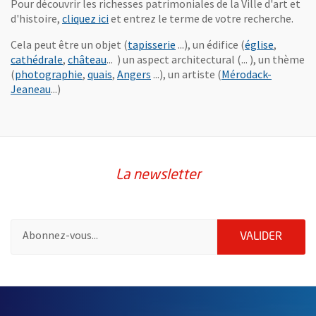
Pour découvrir les richesses patrimoniales de la Ville d'art et
, Ouvre une nouvelle fenêtre
d'histoire,
cliquez ici
et entrez le terme de votre recherche.
, Ouvre une nouvelle fenêtre
, Ouvre 
Cela peut être un objet (
tapisserie
...), un édifice (
église
,
, Ouvre une nouvelle fenêtre
, Ouvre une nouvelle fenêtre
cathédrale
,
château
... ) un aspect architectural (... ), un thème
, Ouvre une nouvelle fenêtre
, Ouvre une nouvelle fenêtre
, Ouvre une nouvelle fenêtre
(
photographie
,
quais
,
Angers
...), un artiste (
Mérodack-
, Ouvre une nouvelle fenêtre
Jeaneau
...)
La newsletter
Pour vous inscrire à la lettre d'information de la ville d'Angers
ENVOY
VALIDER
59189