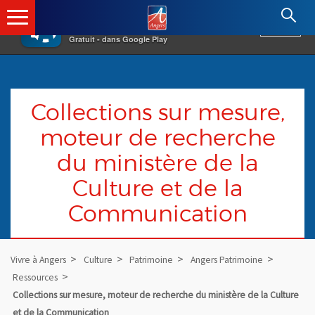
×
Angers.fr : Retour à l'accueil
AF
Vivre à Angers
VOIR
Ville d'Angers
Gratuit - dans Google Play
Collections sur mesure,
moteur de recherche
du ministère de la
Culture et de la
Communication
Vivre à Angers
Culture
Patrimoine
Angers Patrimoine
Ressources
Collections sur mesure, moteur de recherche du ministère de la Culture
et de la Communication