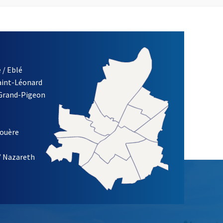
 / Eblé
Saint-Léonard
re)
 Grand-Pigeon
ETTRE D'INFORMATION DES ASSOCIATIONS DE LA VILLE D'ANG
louère
/ Nazareth