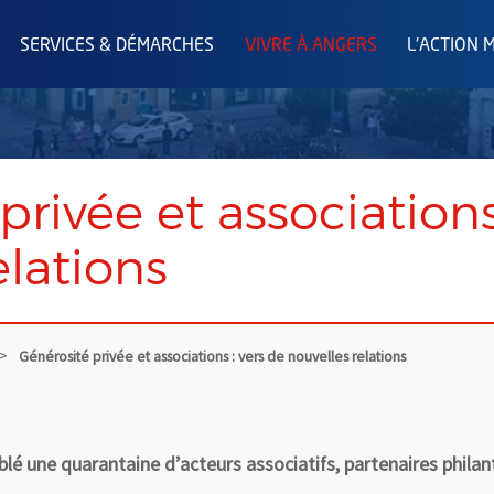
SERVICES & DÉMARCHES
VIVRE À ANGERS
L'ACTION 
privée et associations
elations
Générosité privée et associations : vers de nouvelles relations
mblé une quarantaine d’acteurs associatifs, partenaires phila