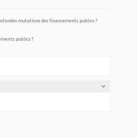
profondes mutations des financements publics ?
cements publics ?
re une nouvelle fenêtre