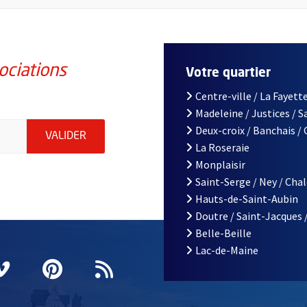
ociations
Votre quartier
Centre-ville / La Fayette
Madeleine / Justices / 
iations de la ville d'Angers, indiquez votre email (champ obligatoi
Deux-croix / Banchais /
ENVOYER MA DEMANDE D'INSCRIPTION À LA L
VALIDER
La Roseraie
Monplaisir
Saint-Serge / Ney / Cha
Hauts-de-Saint-Aubin
Doutre / Saint-Jacques 
Belle-Beille
Lac-de-Maine
nêtre
elle fenêtre
e nouvelle fenêtre
agram
vre une nouvelle fenêtre
Vimeo
, Ouvre une nouvelle fenêtre
Pinterest
, Ouvre une nouvelle fenêtre
Flux RSS