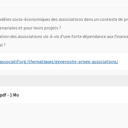
 modèles socio-économiques des associations dans un contexte de 
nariales et pour leurs projets ?
ation des associations vis-à-vis d’une forte dépendance aux finan
al ?
, Ouv
associatif.org/thematiques/generosite-privee-associations/
, Fichier au format Pdf
, Ouvre une nouvelle fenêtre
.pdf
- 1 Mo