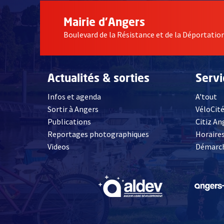
Mairie d'Angers
Boulevard de la Résistance et de la Déportati
Actualités & sorties
Serv
Infos et agenda
A'tout
Sortir à Angers
VéloCit
Publications
Citiz An
Reportages photographiques
Horaires
, Ouvre une nouvelle fenêtre
Videos
Démarch
, Ouvre une nouve