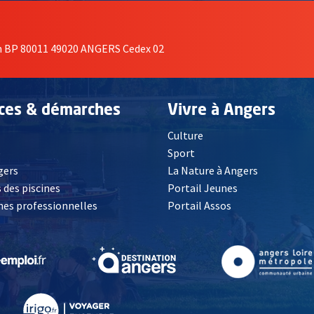
on BP 80011 49020 ANGERS Cedex 02
ices & démarches
Vivre à Angers
Culture
é
Sport
, Ouvre une nouvelle fenêtre
gers
La Nature à Angers
 des piscines
Portail Jeunes
es professionnelles
Portail Assos
lle fenêtre
, Ouvre une nouvelle fenêtre
, Ouvre une nouvelle fenêtre
, Ouvre une nouvelle fenêtre