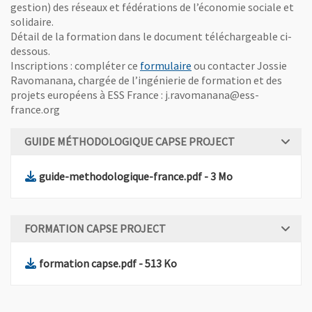
gestion) des réseaux et fédérations de l’économie sociale et
solidaire.
Détail de la formation dans le document téléchargeable ci-
dessous.
, Ouvre une nouvelle fenê
Inscriptions : compléter ce
formulaire
ou contacter Jossie
Ravomanana, chargée de l’ingénierie de formation et des
projets européens à ESS France : j.ravomanana@ess-
france.org
GUIDE MÉTHODOLOGIQUE CAPSE PROJECT
, Fichier au format Pdf
, Ouvre une nouv
guide-methodologique-france.pdf
- 3 Mo
FORMATION CAPSE PROJECT
, Fichier au format Pdf
, Ouvre une nouvelle fenêtre
formation capse.pdf
- 513 Ko