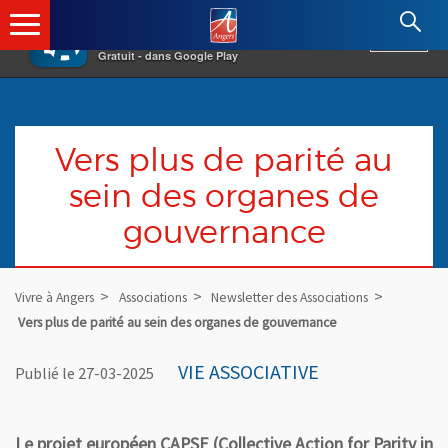
×
Angers.fr : Retour à l'accueil
AF
Vivre à Angers
VOIR
Ville d'Angers
Gratuit - dans Google Play
Vers plus de parité au
sein des organes de
gouvernance
Vivre à Angers
Associations
Newsletter des Associations
Vers plus de parité au sein des organes de gouvernance
VIE ASSOCIATIVE
Publié le 27-03-2025
Le projet européen CAPSE (Collective Action for Parity in