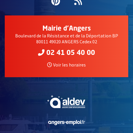
Pinterest
, Ouvre une nouvell
Flux RSS
Mairie d'Angers
Boulevard de la Résistance et de la Déportation BP
80011 49020 ANGERS Cedex 02
02 41 05 40 00
Voir les horaires
, Ouvre une nouvelle fe
, Ouvre une nouvelle fe