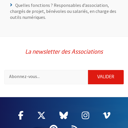
Quelles fonctions ? Responsables d’association,
chargés de projet, bénévoles ou salariés, en charge des
outils numériques.
La newsletter des Associations
Pour vous inscrire à la lettre d'information des associations de 
ENVOY
VALIDER
66084
Facebook
, Ouvre une nouvelle fenêtre
Twitter
, Ouvre une nouvelle fe
Bluesky
, Ouvre une nouv
Instagram
, Ouvre un
Vime
, Ouv