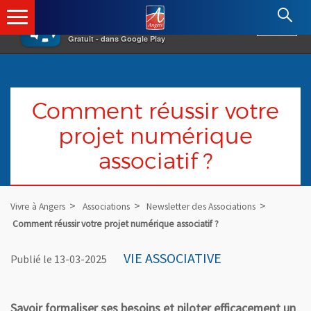
×
Angers.fr : Retour à l'accueil
AF
Vivre à Angers
VOIR
Ville d'Angers
Gratuit - dans Google Play
Comment réussir votre
projet numérique
associatif ?
Vivre à Angers
Associations
Newsletter des Associations
Comment réussir votre projet numérique associatif ?
VIE ASSOCIATIVE
Publié le 13-03-2025
Savoir formaliser ses besoins et piloter efficacement un