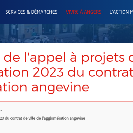
SERVICES & DÉMARCHES
VIVRE À ANGERS
L'ACTION 
de l'appel à projets
ion 2023 du contrat 
ation angevine
3 du contrat de ville de l’agglomération angevine