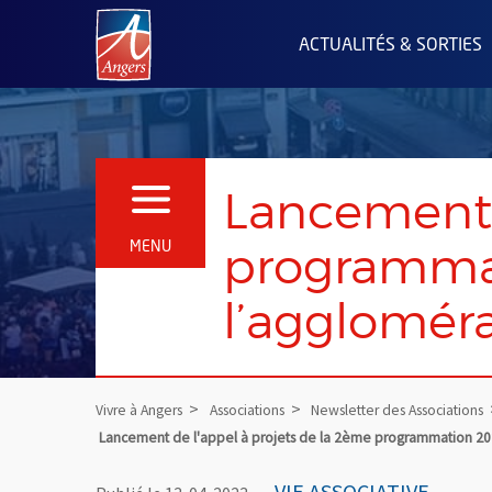
Angers.fr : Retour à l'accueil
ACTUALITÉS & SORTIES
Lancement 
OUVRIR LE MENU
programmat
MENU
l’agglomér
Vivre à Angers
Associations
Newsletter des Associations
Lancement de l'appel à projets de la 2ème programmation 202
VIE ASSOCIATIVE