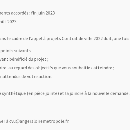
ents accordés : fin juin 2023
Août 2023
s le cadre de l’appel à projets Contrat de ville 2022 doit, une fois 
points suivants :
ant bénéficié du projet ;
oire, au regard des objectifs que vous souhaitiez atteindre ;
 inattendus de votre action.
 synthétique (en pièce jointe) et la joindre à la nouvelle demande à 
 une nouvelle fenêtre
yer à cvu@angersloiremetropole.fr.