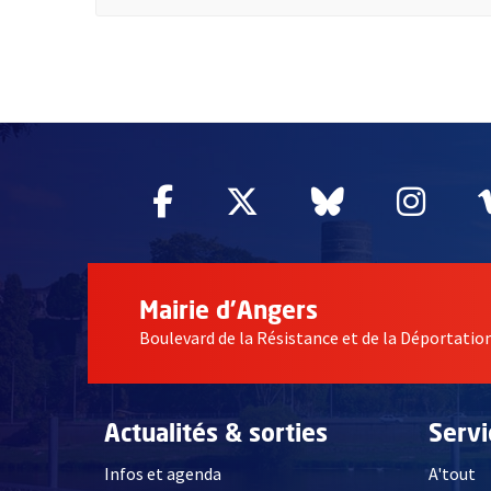
64798
Facebook
, Ouvre une nouvelle fe
Twitter
, Ouvre une nouv
Bluesky
, Ouvre un
Inst
, Ou
Mairie d'Angers
Boulevard de la Résistance et de la Déportati
Actualités & sorties
Serv
Infos et agenda
A'tout