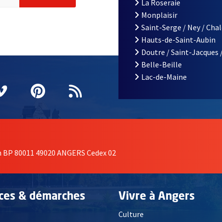
La Roseraie
Monplaisir
Saint-Serge / Ney / Cha
Hauts-de-Saint-Aubin
Doutre / Saint-Jacques 
Belle-Beille
Lac-de-Maine
nêtre
elle fenêtre
e nouvelle fenêtre
agram
vre une nouvelle fenêtre
Vimeo
, Ouvre une nouvelle fenêtre
Pinterest
, Ouvre une nouvelle fenêtre
Flux RSS
on BP 80011 49020 ANGERS Cedex 02
ices & démarches
Vivre à Angers
Culture