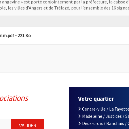
on angevine » est porté conjointement par la préfecture, la caisse 
, les villes d’Angers et de Trélazé, pour l’ensemble des 16 signata
, Fichier au format Pdf
, Ouvre une nouvelle fenêtre
 alm.pdf
- 221 Ko
ociations
Votre quartier
Centre-ville / La Fayette
Madeleine / Justices / 
iations de la ville d'Angers, indiquez votre email (champ obligatoi
Deux-croix / Banchais /
ENVOYER MA DEMANDE D'INSCRIPTION À LA L
VALIDER