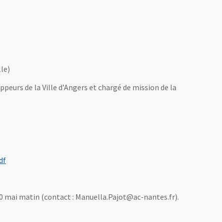
le)
ppeurs de la Ville d’Angers et chargé de mission de la
, Ouvre une nouvelle fenêtre
df
 10 mai matin (contact : Manuella.Pajot@ac-nantes.fr).