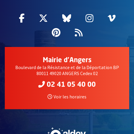
Facebook
, Ouvre une nouvelle fenêtre
Twitter
, Ouvre une nouvelle fe
Bluesky
, Ouvre une nouv
Instagram
, Ouvre un
Vime
, Ouv
Pinterest
, Ouvre une nouvell
Flux RSS
Mairie d'Angers
Boulevard de la Résistance et de la Déportation BP
80011 49020 ANGERS Cedex 02
02 41 05 40 00
Voir les horaires
, Ouvre une nouvelle fe