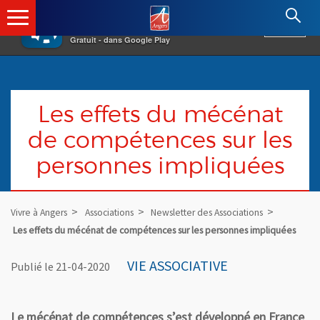
×
Angers.fr : Retour à l'accueil
AF
Vivre à Angers
VOIR
Ville d'Angers
Gratuit - dans Google Play
Les effets du mécénat
de compétences sur les
personnes impliquées
Vivre à Angers
Associations
Newsletter des Associations
Les effets du mécénat de compétences sur les personnes impliquées
VIE ASSOCIATIVE
Publié le 21-04-2020
Le mécénat de compétences s’est développé en France