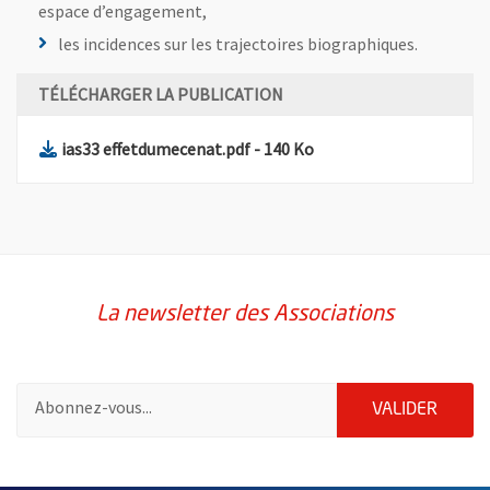
espace d’engagement,
les incidences sur les trajectoires biographiques.
TÉLÉCHARGER LA PUBLICATION
, Fichier au format Pdf
, Ouvre une nouvelle fe
ias33 effetdumecenat.pdf
- 140 Ko
La newsletter des Associations
Pour vous inscrire à la lettre d'information des associations de 
ENVOY
VALIDER
63005