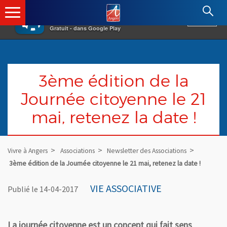
×
Angers.fr : Retour à l'accueil
AF
Vivre à Angers
VOIR
Ville d'Angers
Gratuit - dans Google Play
3ème édition de la
Journée citoyenne le 21
mai, retenez la date !
Vivre à Angers
Associations
Newsletter des Associations
3ème édition de la Journée citoyenne le 21 mai, retenez la date !
VIE ASSOCIATIVE
Publié le 14-04-2017
La journée citoyenne est un concept qui fait sens