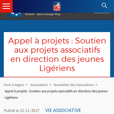
×
Angers.fr : Retour à l'accueil
AF
Vivre à Angers
VOIR
Ville d'Angers
Gratuit - dans Google Play
Appel à projets : Soutien
aux projets associatifs
en direction des jeunes
Ligériens
Vivre à Angers
Associations
Newsletter des Associations
Appel à projets : Soutien aux projets associatifs en direction des jeunes
Ligériens
VIE ASSOCIATIVE
Publié le 22-11-2017