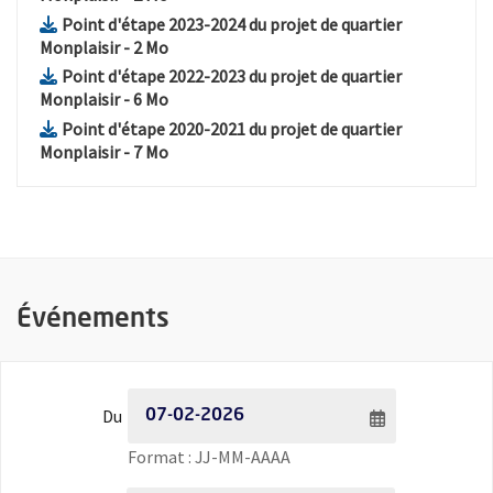
Point d'étape 2023-2024 du projet de quartier
, Fichier au format Pdf
, Ouvre une nouvelle fenêtre
Monplaisir
- 2 Mo
Point d'étape 2022-2023 du projet de quartier
, Fichier au format Pdf
, Ouvre une nouvelle fenêtre
Monplaisir
- 6 Mo
Point d'étape 2020-2021 du projet de quartier
, Fichier au format Pdf
, Ouvre une nouvelle fenêtre
Monplaisir
- 7 Mo
Événements
Filtrer les événements par date - Date de début
Du
Saisie de date au format jour
Format : JJ-MM-AAAA