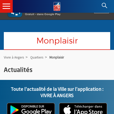
×
Angers.fr : Retour à l'accueil
AF
Vivre à Angers
VOIR
Ville d'Angers
Gratuit - dans Google Play
Monplaisir
Vivre à Angers
Quartiers
Monplaisir
Actualités
Toute l'actualité de la Ville sur l'application :
VIVRE À ANGERS
L'application "Vivre à Angers" - D
, Ouvre une nouvelle fenêtre
L'ap
, Ou