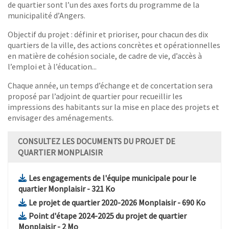
de quartier sont l’un des axes forts du programme de la
municipalité d’Angers.
Objectif du projet : définir et prioriser, pour chacun des dix
quartiers de la ville, des actions concrètes et opérationnelles
en matière de cohésion sociale, de cadre de vie, d’accès à
l’emploi et à l’éducation...
Chaque année, un temps d’échange et de concertation sera
proposé par l’adjoint de quartier pour recueillir les
impressions des habitants sur la mise en place des projets et
envisager des aménagements.
CONSULTEZ LES DOCUMENTS DU PROJET DE
QUARTIER MONPLAISIR
Les engagements de l'équipe municipale pour le
, Fichier au format Pdf
, Ouvre une nouvelle fenêtre
quartier Monplaisir
- 321 Ko
, Fichier au fo
, Ouvr
Le projet de quartier 2020-2026 Monplaisir
- 690 Ko
Point d'étape 2024-2025 du projet de quartier
, Fichier au format Pdf
, Ouvre une nouvelle fenêtre
Monplaisir
- 2 Mo