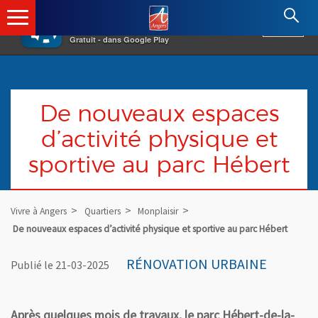
×
Angers.fr : Retour à l'accueil
AF
Vivre à Angers
VOIR
Ville d'Angers
Gratuit - dans Google Play
De nouveaux espaces
d’activité physique et
sportive au parc Hébert
Vivre à Angers
Quartiers
Monplaisir
De nouveaux espaces d’activité physique et sportive au parc Hébert
RÉNOVATION URBAINE
Publié le 21-03-2025
Après quelques mois de travaux, le parc Hébert-de-la-