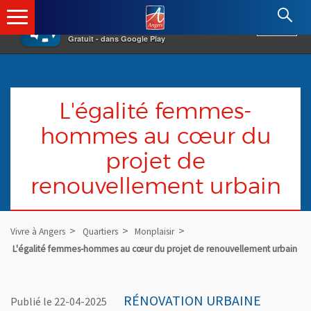
×
Angers.fr : Retour à l'accueil
AF
Vivre à Angers
VOIR
Ville d'Angers
Gratuit - dans Google Play
L'égalité femmes-
hommes au cœur du
projet de
renouvellement urbain
Vivre à Angers
Quartiers
Monplaisir
L'égalité femmes-hommes au cœur du projet de renouvellement urbain
RÉNOVATION URBAINE
Publié le 22-04-2025